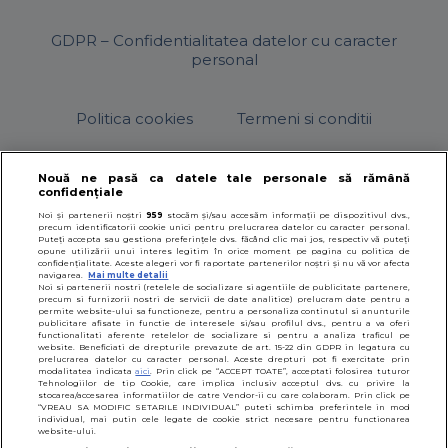
GDPR – Confidentialitatea datelor cu caracter
personal
Politica cookies
Termeni si conditii
Nouă ne pasă ca datele tale personale să rămână
confidențiale
© 2026
SfatulParintilor.ro
.
Designed by Live Design
Noi și partenerii noștri
959
stocăm și/sau accesăm informații pe dispozitivul dvs.,
precum identificatorii cookie unici pentru prelucrarea datelor cu caracter personal.
Puteți accepta sau gestiona preferințele dvs. făcând clic mai jos, respectiv vă puteți
opune utilizării unui interes legitim în orice moment pe pagina cu politica de
confidențialitate. Aceste alegeri vor fi raportate partenerilor noștri și nu vă vor afecta
navigarea.
Mai multe detalii
Noi si partenerii nostri (retelele de socializare si agentiile de publicitate partenere,
precum si furnizorii nostri de servicii de date analitice) prelucram date pentru a
permite website-ului sa functioneze, pentru a personaliza continutul si anunturile
publicitare afisate in functie de interesele si/sau profilul dvs., pentru a va oferi
functionalitati aferente retelelor de socializare si pentru a analiza traficul pe
website. Beneficiati de drepturile prevazute de art. 15-22 din GDPR in legatura cu
prelucrarea datelor cu caracter personal. Aceste drepturi pot fi exercitate prin
modalitatea indicata
aici
. Prin click pe “ACCEPT TOATE”, acceptati folosirea tuturor
Tehnologiilor de tip Cookie, care implica inclusiv acceptul dvs. cu privire la
stocarea/accesarea informatiilor de catre Vendor-ii cu care colaboram. Prin click pe
“VREAU SA MODIFIC SETARILE INDIVIDUAL” puteti schimba preferintele in mod
individual, mai putin cele legate de cookie strict necesare pentru functionarea
website-ului.