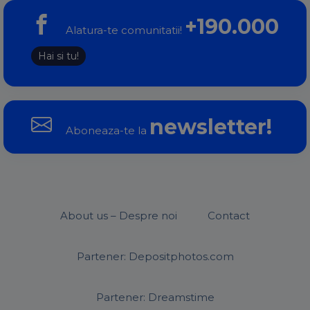
+190.000
Alatura-te comunitatii!
Hai si tu!
newsletter!
Aboneaza-te la
About us – Despre noi
Contact
Partener: Depositphotos.com
Partener: Dreamstime