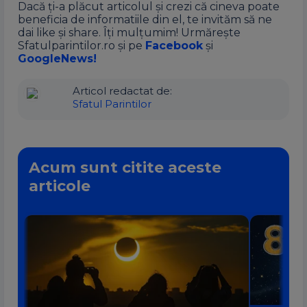
Dacă ți-a plăcut articolul și crezi că cineva poate
beneficia de informatiile din el, te invităm să ne
dai like și share. Îți mulțumim! Urmărește
Sfatulparintilor.ro și pe
Facebook
și
GoogleNews!
Articol redactat de:
Sfatul Parintilor
Acum sunt citite aceste
articole