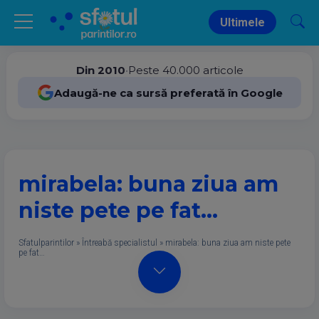
Ultimele
Din 2010
•
Peste 40.000 articole
Adaugă-ne ca sursă preferată în Google
mirabela: buna ziua am
niste pete pe fat…
Sfatulparintilor
»
Întreabă specialistul
»
mirabela: buna ziua am niste pete
pe fat…