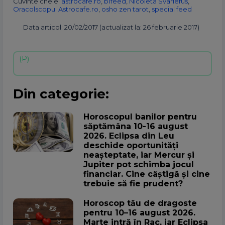
Cuvinte cheie:
astrocafe.ro
,
b1feed
,
Nicoleta Svarlefus
,
Oracolscopul Astrocafe.ro
,
osho zen tarot
,
special feed
Data articol: 20/02/2017 (actualizat la: 26 februarie 2017)
Din categorie:
Horoscopul banilor pentru
săptămâna 10-16 august
2026. Eclipsa din Leu
deschide oportunități
neașteptate, iar Mercur și
Jupiter pot schimba jocul
financiar. Cine câștigă și cine
trebuie să fie prudent?
Horoscop tău de dragoste
pentru 10–16 august 2026.
Marte intră în Rac, iar Eclipsa