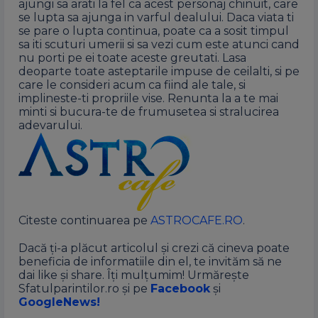
ajungi sa arati la fel ca acest personaj chinuit, care
se lupta sa ajunga in varful dealului. Daca viata ti
se pare o lupta continua, poate ca a sosit timpul
sa iti scuturi umerii si sa vezi cum este atunci cand
nu porti pe ei toate aceste greutati. Lasa
deoparte toate asteptarile impuse de ceilalti, si pe
care le consideri acum ca fiind ale tale, si
implineste-ti propriile vise. Renunta la a te mai
minti si bucura-te de frumusetea si stralucirea
adevarului.
Citeste continuarea pe
ASTROCAFE.RO
.
Dacă ți-a plăcut articolul și crezi că cineva poate
beneficia de informatiile din el, te invităm să ne
dai like și share. Îți mulțumim! Urmărește
Sfatulparintilor.ro și pe
Facebook
și
GoogleNews!