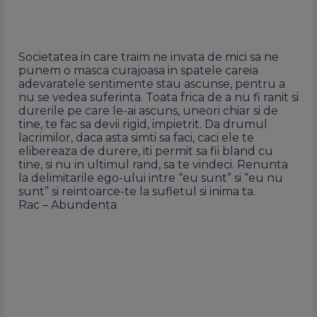
Societatea in care traim ne invata de mici sa ne
punem o masca curajoasa in spatele careia
adevaratele sentimente stau ascunse, pentru a
nu se vedea suferinta. Toata frica de a nu fi ranit si
durerile pe care le-ai ascuns, uneori chiar si de
tine, te fac sa devii rigid, impietrit. Da drumul
lacrimilor, daca asta simti sa faci, caci ele te
elibereaza de durere, iti permit sa fii bland cu
tine, si nu in ultimul rand, sa te vindeci. Renunta
la delimitarile ego-ului intre “eu sunt” si “eu nu
sunt” si reintoarce-te la sufletul si inima ta.
Rac – Abundenta