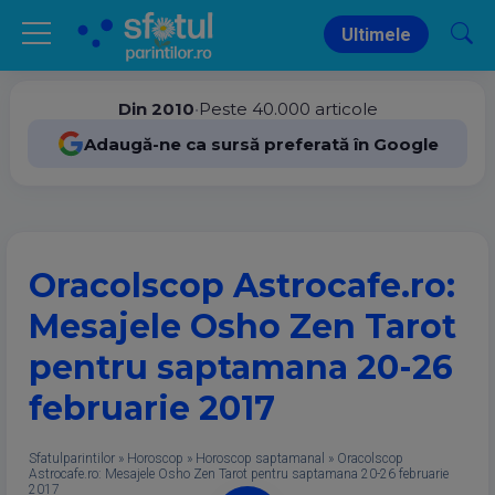
Ultimele
Din 2010
•
Peste 40.000 articole
Adaugă-ne ca sursă preferată în Google
Oracolscop Astrocafe.ro:
Mesajele Osho Zen Tarot
pentru saptamana 20-26
februarie 2017
Sfatulparintilor
»
Horoscop
»
Horoscop saptamanal
»
Oracolscop
Astrocafe.ro: Mesajele Osho Zen Tarot pentru saptamana 20-26 februarie
2017