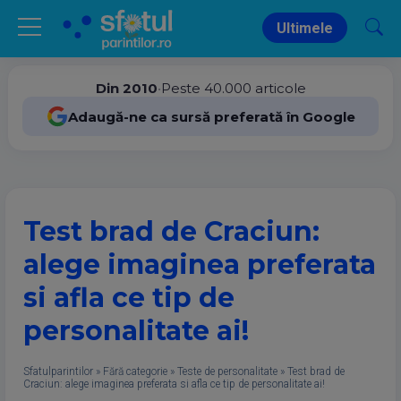
Ultimele
Din 2010
•
Peste 40.000 articole
Adaugă-ne ca sursă preferată în Google
Test brad de Craciun:
alege imaginea preferata
si afla ce tip de
personalitate ai!
Sfatulparintilor
»
Fără categorie
»
Teste de personalitate
»
Test brad de
Craciun: alege imaginea preferata si afla ce tip de personalitate ai!