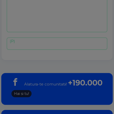
+190.000
Alatura-te comunitatii!
Hai si tu!