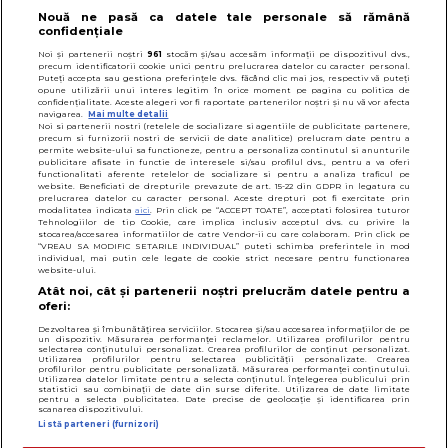
Nouă ne pasă ca datele tale personale să rămână
confidențiale
© 2026
SfatulParintilor.ro
.
Designed by Live Design
Noi și partenerii noștri
961
stocăm și/sau accesăm informații pe dispozitivul dvs.,
precum identificatorii cookie unici pentru prelucrarea datelor cu caracter personal.
Puteți accepta sau gestiona preferințele dvs. făcând clic mai jos, respectiv vă puteți
opune utilizării unui interes legitim în orice moment pe pagina cu politica de
confidențialitate. Aceste alegeri vor fi raportate partenerilor noștri și nu vă vor afecta
navigarea.
Mai multe detalii
Noi si partenerii nostri (retelele de socializare si agentiile de publicitate partenere,
precum si furnizorii nostri de servicii de date analitice) prelucram date pentru a
permite website-ului sa functioneze, pentru a personaliza continutul si anunturile
publicitare afisate in functie de interesele si/sau profilul dvs., pentru a va oferi
functionalitati aferente retelelor de socializare si pentru a analiza traficul pe
website. Beneficiati de drepturile prevazute de art. 15-22 din GDPR in legatura cu
prelucrarea datelor cu caracter personal. Aceste drepturi pot fi exercitate prin
modalitatea indicata
aici
. Prin click pe “ACCEPT TOATE”, acceptati folosirea tuturor
Tehnologiilor de tip Cookie, care implica inclusiv acceptul dvs. cu privire la
stocarea/accesarea informatiilor de catre Vendor-ii cu care colaboram. Prin click pe
“VREAU SA MODIFIC SETARILE INDIVIDUAL” puteti schimba preferintele in mod
individual, mai putin cele legate de cookie strict necesare pentru functionarea
website-ului.
Atât noi, cât și partenerii noștri prelucrăm datele pentru a
oferi:
Dezvoltarea și îmbunătățirea serviciilor. Stocarea și/sau accesarea informațiilor de pe
un dispozitiv. Măsurarea performanței reclamelor. Utilizarea profilurilor pentru
selectarea conținutului personalizat. Crearea profilurilor de conținut personalizat.
Utilizarea profilurilor pentru selectarea publicității personalizate. Crearea
profilurilor pentru publicitate personalizată. Măsurarea performanței conținutului.
Utilizarea datelor limitate pentru a selecta conținutul. Înțelegerea publicului prin
statistici sau combinații de date din surse diferite. Utilizarea de date limitate
pentru a selecta publicitatea. Date precise de geolocație și identificarea prin
scanarea dispozitivului.
Listă parteneri (furnizori)