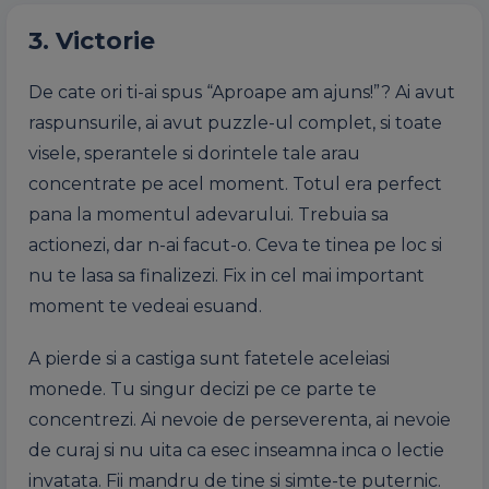
3. Victorie
De cate ori ti-ai spus “Aproape am ajuns!”? Ai avut
raspunsurile, ai avut puzzle-ul complet, si toate
visele, sperantele si dorintele tale arau
concentrate pe acel moment. Totul era perfect
pana la momentul adevarului. Trebuia sa
actionezi, dar n-ai facut-o. Ceva te tinea pe loc si
nu te lasa sa finalizezi. Fix in cel mai important
moment te vedeai esuand.
A pierde si a castiga sunt fatetele aceleiasi
monede. Tu singur decizi pe ce parte te
concentrezi. Ai nevoie de perseverenta, ai nevoie
de curaj si nu uita ca esec inseamna inca o lectie
invatata. Fii mandru de tine si simte-te puternic.