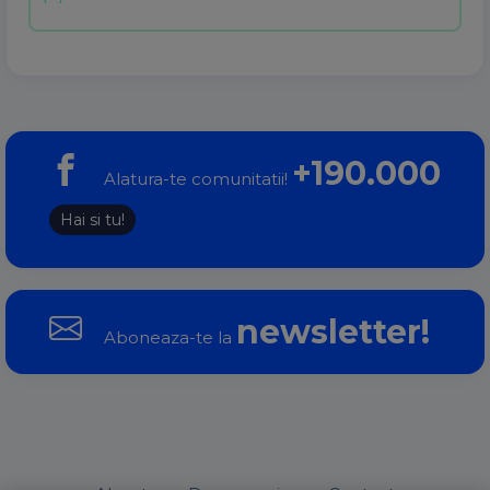
+190.000
Alatura-te comunitatii!
Hai si tu!
newsletter!
Aboneaza-te la