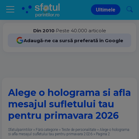
Ultimele
Din 2010
•
Peste 40.000 articole
Adaugă-ne ca sursă preferată în Google
Alege o holograma si afla
mesajul sufletului tau
pentru primavara 2026
Sfatulparintilor
»
Fără categorie
»
Teste de personalitate
»
Alege o holograma
si afla mesajul sufletului tau pentru primavara 2026
»
Pagina 2