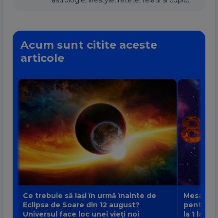
Acum sunt citite aceste
articole
Ce trebuie să lași în urmă înainte de
Mesajul P
Eclipsa de Soare din 12 august?
pentru fi
Universul face loc unei vieți noi
la 1 la 9