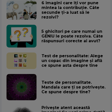
6 imagini care îți vor pune
mintea la contribuție. Câte
secunde ți-a luat să le
rezolvi?
5 ghicitori pe care numai un
GENIU le poate rezolva. Câte
răspunsuri corecte ai avut?
Test de personalitate: Alege
un copac din imagine și află
ce spune asta despre tine
Teste de personalitate.
Mandala care ți se potrivește.
Ce spune despre tine?
Privește atent această