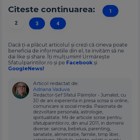
Citeste continuarea:
1
2
3
4
Dacă ți-a plăcut articolul și crezi că cineva poate
beneficia de informatiile din el, te invităm să ne
dai like și share. Îți mulțumim! Urmărește
Sfatulparintilor.ro și pe
Facebook
și
GoogleNews!
Articol redactat de:
Adriana Vaduva
Redactor-Șef Sfatul Părinților - Jurnalist, cu
30 de ani experienta in presa scrisa si online,
comunicare si social-media. Pasionata de
dezvoltare personala, astrologie,
spiritualitate. Mii de articole scrise pentru
sfatulparintilor.ro, din anul 2011, in domenii
diverse: sarcina, bebelusi, parenting,
sanatate, alimentatie, familie, timp liber,
astrologie, lifestyle, retete, relatii si cuplu.