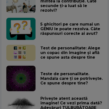
mintea la contribuție. Câte
secunde ți-a luat să le
rezolvi?
5 ghicitori pe care numai un
GENIU le poate rezolva. Câte
răspunsuri corecte ai avut?
Test de personalitate: Alege
un copac din imagine și află
ce spune asta despre tine
Teste de personalitate.
Mandala care ți se potrivește.
Ce spune despre tine?
Privește atent această
imagine! Ce vezi prima dată?
Adevăruri TULBURĂTOARE