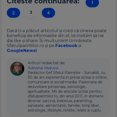
Citeste continuarea:
1
3
2
4
Dacă ți-a plăcut articolul și crezi că cineva poate
beneficia de informatiile din el, te invităm să ne
dai like și share. Îți mulțumim! Urmărește
Sfatulparintilor.ro și pe
Facebook
și
GoogleNews!
Articol redactat de:
Adriana Vaduva
Redactor-Șef Sfatul Părinților - Jurnalist, cu
30 de ani experienta in presa scrisa si online,
comunicare si social-media. Pasionata de
dezvoltare personala, astrologie,
spiritualitate. Mii de articole scrise pentru
sfatulparintilor.ro, din anul 2011, in domenii
diverse: sarcina, bebelusi, parenting,
sanatate, alimentatie, familie, timp liber,
astrologie, lifestyle, retete, relatii si cuplu.