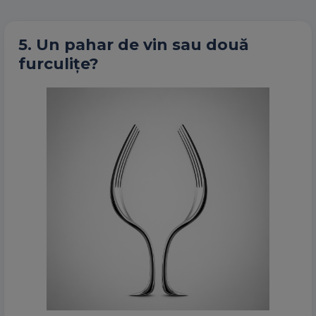
5. Un pahar de vin sau două
furculițe?