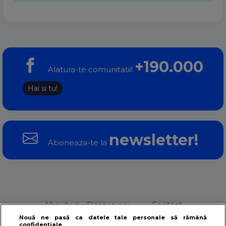
+190.000
Alatura-te comunitatii!
Hai si tu!
newsletter!
Aboneaza-te la
About us – Despre noi
Contact
Nouă ne pasă ca datele tale personale să rămână
confidențiale