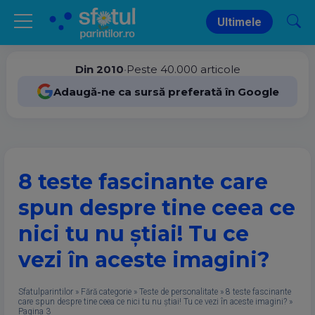
Ultimele
Din 2010
•
Peste 40.000 articole
Adaugă-ne ca sursă preferată în Google
8 teste fascinante care
spun despre tine ceea ce
nici tu nu știai! Tu ce
vezi în aceste imagini?
Sfatulparintilor
»
Fără categorie
»
Teste de personalitate
»
8 teste fascinante
care spun despre tine ceea ce nici tu nu știai! Tu ce vezi în aceste imagini?
»
Pagina 3