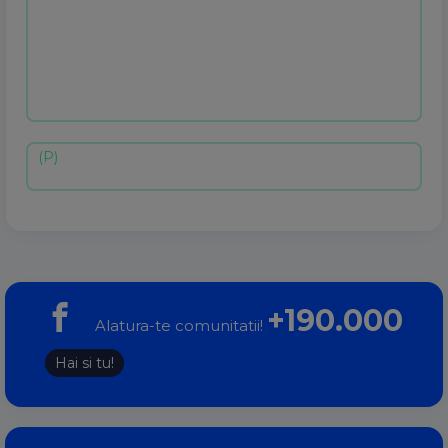
+190.000
Alatura-te comunitatii!
Hai si tu!