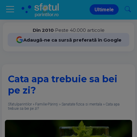
Ultimele
Din 2010
•
Peste 40.000 articole
Adaugă-ne ca sursă preferată în Google
Cata apa trebuie sa bei
pe zi?
Sfatulparintilor
»
Familie-Părinţi
»
Sanatate fizica si mentala
»
Cata apa
trebuie sa bei pe zi?