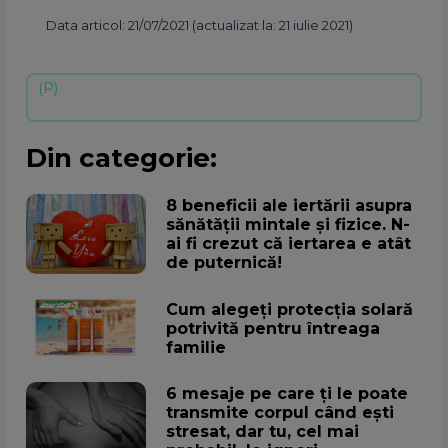
Data articol: 21/07/2021 (actualizat la: 21 iulie 2021)
Din categorie:
8 beneficii ale iertării asupra
sănătății mintale și fizice. N-
ai fi crezut că iertarea e atât
de puternică!
Cum alegeţi protecţia solară
potrivită pentru întreaga
familie
6 mesaje pe care ți le poate
transmite corpul când ești
stresat, dar tu, cel mai