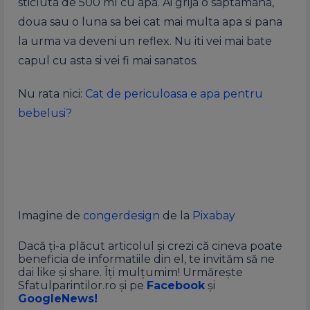
sticluta de 500 ml cu apa. Ai grija o saptamana,
doua sau o luna sa bei cat mai multa apa si pana
la urma va deveni un reflex. Nu iti vei mai bate
capul cu asta si vei fi mai sanatos.
Nu rata nici:
Cat de periculoasa e apa pentru
bebelusi?
Imagine de
congerdesign
de la
Pixabay
Dacă ți-a plăcut articolul și crezi că cineva poate
beneficia de informatiile din el, te invităm să ne
dai like și share. Îți mulțumim! Urmărește
Sfatulparintilor.ro și pe
Facebook
și
GoogleNews!