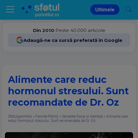
Ultimele
Din 2010
•
Peste 40.000 articole
Adaugă-ne ca sursă preferată în Google
Alimente care reduc
hormonul stresului. Sunt
recomandate de Dr. Oz
Sfatulparintilor
»
Familie-Părinţi
»
Sanatate fizica si mentala
»
Alimente care
reduc hormonul stresului. Sunt recomandate de Dr. Oz