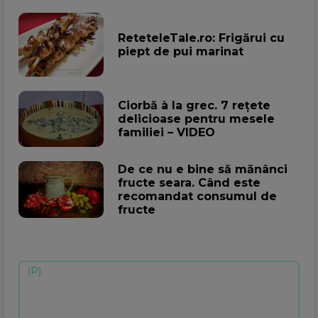
ReteteleTale.ro: Frigărui cu
piept de pui marinat
Ciorbă à la grec. 7 rețete
delicioase pentru mesele
familiei – VIDEO
De ce nu e bine să mănânci
fructe seara. Când este
recomandat consumul de
fructe