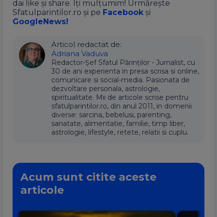
dai like și share. Îți mulțumim! Urmărește
Sfatulparintilor.ro și pe
Facebook
și
GoogleNews!
Articol redactat de:
Adriana Vaduva
Redactor-Șef Sfatul Părinților - Jurnalist, cu
30 de ani experienta in presa scrisa si online,
comunicare si social-media. Pasionata de
dezvoltare personala, astrologie,
spiritualitate. Mii de articole scrise pentru
sfatulparintilor.ro, din anul 2011, in domenii
diverse: sarcina, bebelusi, parenting,
sanatate, alimentatie, familie, timp liber,
astrologie, lifestyle, retete, relatii si cuplu.
Acum sunt citite aceste
articole