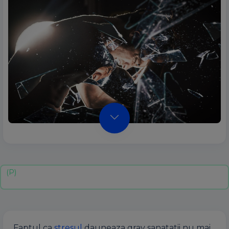
Faptul ca
stresul
dauneaza grav sanatatii nu mai