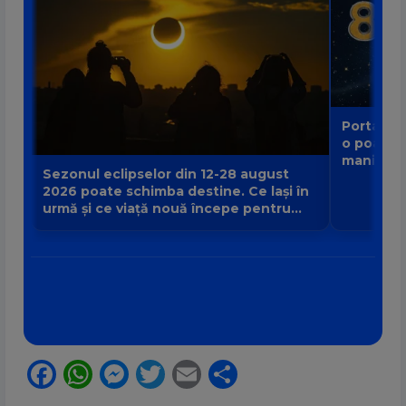
Portalul 
o poartă
manifest
Sezonul eclipselor din 12-28 august
2026 poate schimba destine. Ce lași în
urmă și ce viață nouă începe pentru
zodia ta?
Facebook
WhatsApp
Messenger
Twitter
Email
Partajează