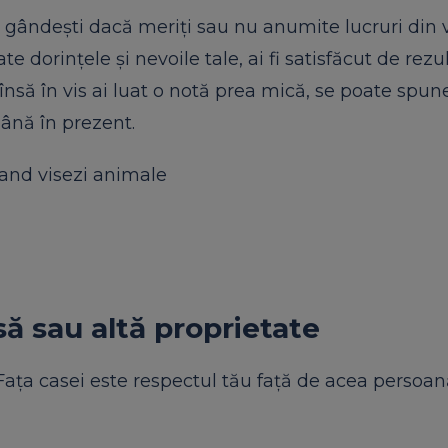
ândești dacă meriți sau nu anumite lucruri din vi
te dorințele și nevoile tale, ai fi satisfăcut de rezu
să în vis ai luat o notă prea mică, se poate spune
ână în prezent.
and visezi animale
să sau altă proprietate
ața casei este respectul tău față de acea persoan