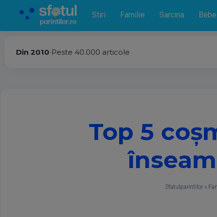
Stiri
Familie
Sarcina
Bebe
Din 2010
•
Peste 40.000 articole
Top 5 coșm
înseam
Sfatulparintilor
»
Fam