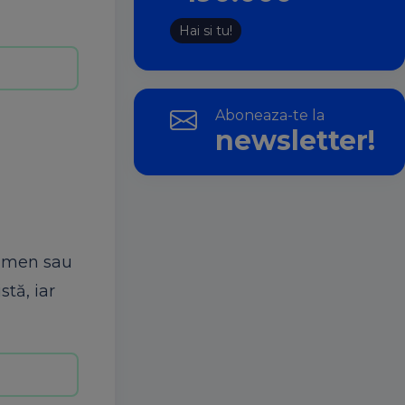
Hai si tu!
Aboneaza-te la
newsletter!
xamen sau
tă, iar