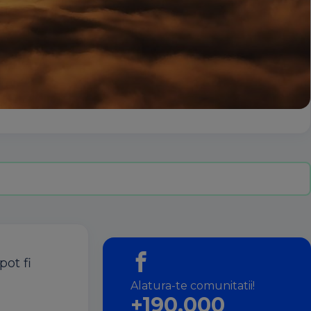
pot fi
Alatura-te comunitatii!
+190.000