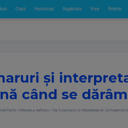
lusi
Copii
Horoscop
Rugaciuni
Vise
Rețete
aruri și interpreta
nă când se dărâm
ilie-Părinţi
»
Relaxare și wellness
»
Top 5 coșmaruri și interpretarea lor. Ce înseamnă