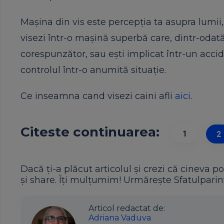
Mașina din vis este percepția ta asupra lumii,
visezi într-o mașină superbă care, dintr-odat
corespunzător, sau ești implicat într-un acci
controlul într-o anumită situație.
Ce inseamna cand visezi caini afli
aici
.
Citeste continuarea:
1
2
Dacă ți-a plăcut articolul și crezi că cineva po
și share. Îți mulțumim! Urmărește Sfatulparint
Articol redactat de:
Adriana Vaduva