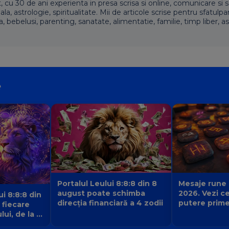
t, cu 30 de ani experienta in presa scrisa si online, comunicare si s
 astrologie, spiritualitate. Mii de articole scrise pentru sfatulpari
a, bebelusi, parenting, sanatate, alimentatie, familie, timp liber, as
e
Portalul Leului 8:8:8 din 8
Mesaje rune
august poate schimba
2026. Vezi c
ui 8:8:8 din
direcția financiară a 4 zodii
putere prime
 fiecare
de la pietrel
ui, de la 1
care este se