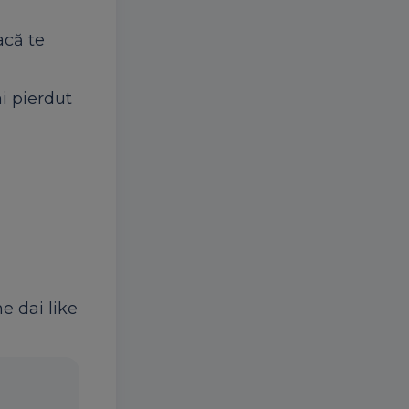
acă te
i pierdut
ne dai like