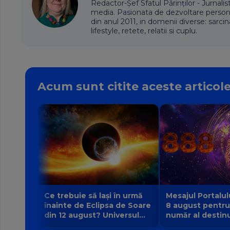
Redactor-Șef Sfatul Părinților - Jurnalis
media. Pasionata de dezvoltare personala,
din anul 2011, in domenii diverse: sarcin
lifestyle, retete, relatii si cuplu.
Acum sunt citite aceste articol
Ce trebuie să lași în urmă
Mesajul Portalul
înainte de Eclipsa de Soare
8 august pentru
din 12 august? Universul
număr al destinul
face loc unei vieți noi
la 9