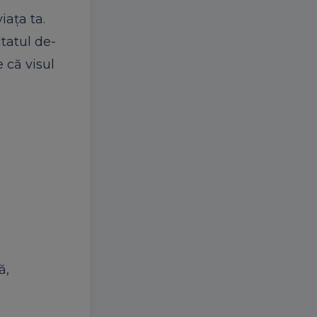
ața ta.
ltatul de-
 că visul
ă,