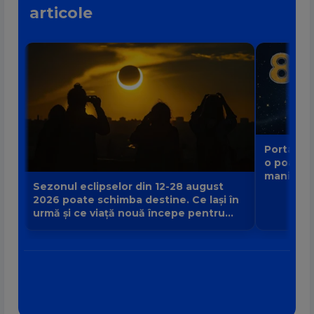
articole
Portalul 
o poartă
manifest
Sezonul eclipselor din 12-28 august
2026 poate schimba destine. Ce lași în
urmă și ce viață nouă începe pentru
zodia ta?