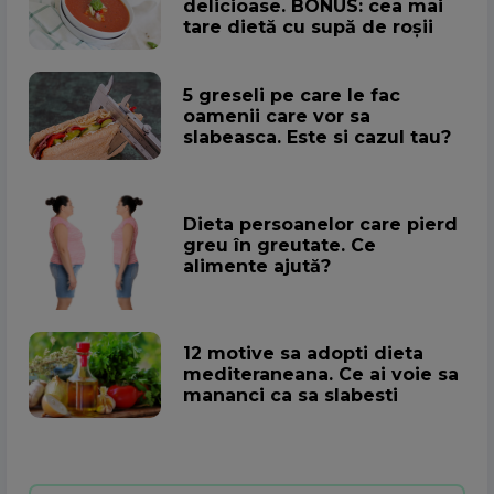
delicioase. BONUS: cea mai
tare dietă cu supă de roșii
5 greseli pe care le fac
oamenii care vor sa
slabeasca. Este si cazul tau?
Dieta persoanelor care pierd
greu în greutate. Ce
alimente ajută?
12 motive sa adopti dieta
mediteraneana. Ce ai voie sa
mananci ca sa slabesti