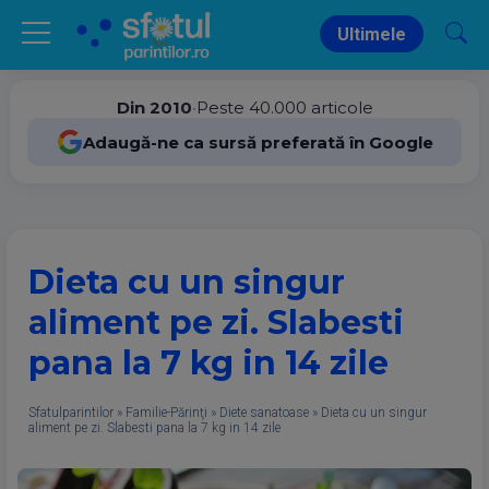
Ultimele
Din 2010
•
Peste 40.000 articole
Adaugă-ne ca sursă preferată în Google
Dieta cu un singur
aliment pe zi. Slabesti
pana la 7 kg in 14 zile
Sfatulparintilor
»
Familie-Părinţi
»
Diete sanatoase
»
Dieta cu un singur
aliment pe zi. Slabesti pana la 7 kg in 14 zile