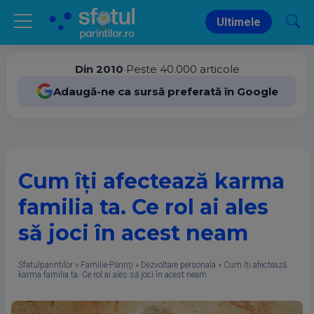
Ultimele
Din 2010
•
Peste 40.000 articole
Adaugă-ne ca sursă preferată în Google
Cum îți afectează karma
familia ta. Ce rol ai ales
să joci în acest neam
Sfatulparintilor
»
Familie-Părinţi
»
Dezvoltare personala
»
Cum îți afectează
karma familia ta. Ce rol ai ales să joci în acest neam