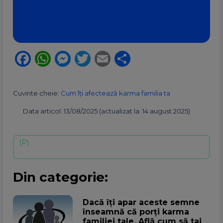
Facebook
WhatsApp
Messenger
Twitter
Email
Partajează
Cuvinte cheie:
Cum îți afectează karma familia ta
Data articol: 13/08/2025 (actualizat la: 14 august 2025)
Din categorie:
Dacă îți apar aceste semne
înseamnă că porți karma
familiei tale. Află cum să tai