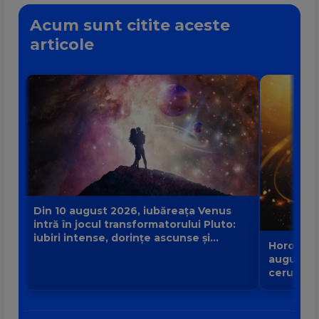
Acum sunt citite aceste
articole
Din 10 august 2026, iubăreața Venus
intră în jocul transformatorului Pluto:
iubiri intense, dorințe ascunse și
Horoscop
întâlniri misterioase. Ce se schimbă
august 2
profund în viața zodiilor?
cerul ver
eveniment
o alinier
ploaie de