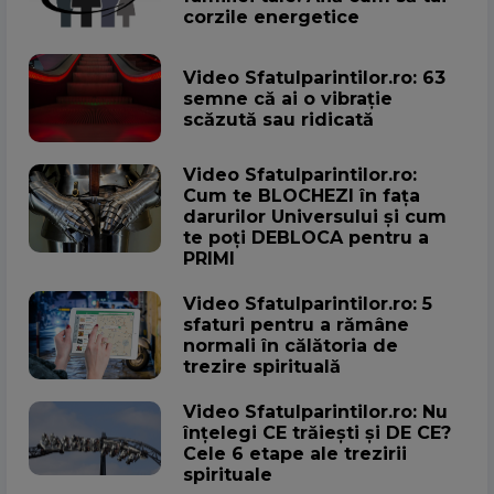
corzile energetice
Video Sfatulparintilor.ro: 63
semne că ai o vibrație
scăzută sau ridicată
Video Sfatulparintilor.ro:
Cum te BLOCHEZI în fața
darurilor Universului și cum
te poți DEBLOCA pentru a
PRIMI
Video Sfatulparintilor.ro: 5
sfaturi pentru a rămâne
normali în călătoria de
trezire spirituală
Video Sfatulparintilor.ro: Nu
înțelegi CE trăiești și DE CE?
Cele 6 etape ale trezirii
spirituale