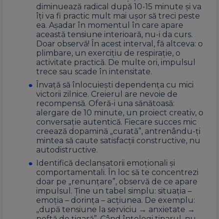
diminuează radical după 10-15 minute şi va
îţi va fi practic mult mai uşor să treci peste
ea. Aşadar în momentul în care apare
această tensiune interioară, nu-i da curs.
Doar observă! În acest interval, fă altceva: o
plimbare, un exercițiu de respirație, o
activitate practică. De multe ori, impulsul
trece sau scade în intensitate.
Învață să înlocuiești dependența cu mici
victorii zilnice. Creierul are nevoie de
recompensă. Oferă-i una sănătoasă:
alergare de 10 minute, un proiect creativ, o
conversație autentică. Fiecare succes mic
creează dopamină „curată”, antrenându-ți
mintea să caute satisfacții constructive, nu
autodistructive.
Identifică declanșatorii emoționali și
comportamentali. În loc să te concentrezi
doar pe „renunțare”, observă de ce apare
impulsul. Ține un tabel simplu: situația –
emoția – dorința – acțiunea. De exemplu:
„după tensiune la serviciu → anxietate →
poftă de țigară”. Când înțelegi tiparul, nu