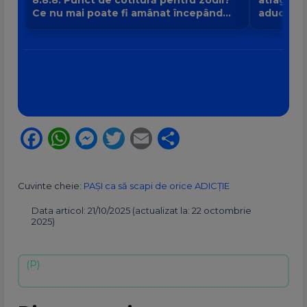
8:8:8. Punct de cotitură pentru zodii?
atrage no
Ce nu mai poate fi amânat începând
aduce intr
din 8 august?
banilor V
Facebook
WhatsApp
Messenger
Twitter
Email
Partajează
Cuvinte cheie:
PAȘI ca să scapi de orice ADICȚIE
Data articol: 21/10/2025 (actualizat la: 22 octombrie
2025)