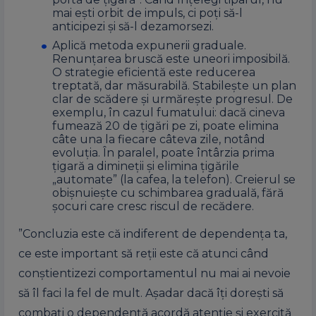
mai ești orbit de impuls, ci poți să-l
anticipezi și să-l dezamorsezi.
Aplică metoda expunerii graduale.
Renunțarea bruscă este uneori imposibilă.
O strategie eficientă este reducerea
treptată, dar măsurabilă. Stabilește un plan
clar de scădere și urmărește progresul. De
exemplu, în cazul fumatului: dacă cineva
fumează 20 de țigări pe zi, poate elimina
câte una la fiecare câteva zile, notând
evoluția. În paralel, poate întârzia prima
țigară a dimineții și elimina țigările
„automate” (la cafea, la telefon). Creierul se
obișnuiește cu schimbarea graduală, fără
șocuri care cresc riscul de recădere.
”Concluzia este că indiferent de dependenţa ta,
ce este important să reţii este că atunci când
conştientizezi comportamentul nu mai ai nevoie
să îl faci la fel de mult. Aşadar dacă îţi doreşti să
combaţi o dependenţă acordă atenţie şi exercită