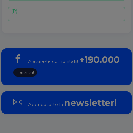
+190.000
Alatura-te comunitatii!
Hai si tu!
newsletter!
Aboneaza-te la