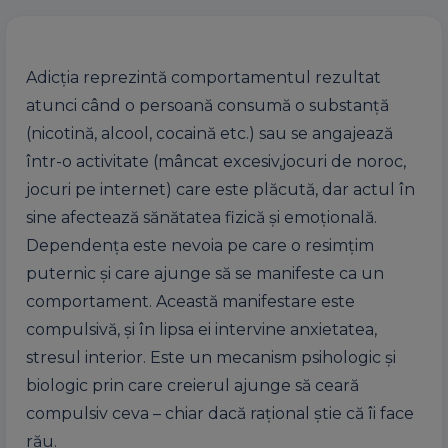
Adicţia reprezintă comportamentul rezultat
atunci când o persoană consumă o substanţă
(nicotină, alcool, cocaină etc.) sau se angajează
într-o activitate (mâncat excesiv,jocuri de noroc,
jocuri pe internet) care este plăcută, dar actul în
sine afectează sănătatea fizică și emoțională.
Dependența este nevoia pe care o resimţim
puternic şi care ajunge să se manifeste ca un
comportament. Această manifestare este
compulsivă, şi în lipsa ei intervine anxietatea,
stresul interior. Este un mecanism psihologic și
biologic prin care creierul ajunge să ceară
compulsiv ceva – chiar dacă rațional știe că îi face
rău.