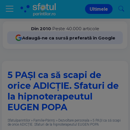
Ultimele
Din 2010
•
Peste 40.000 articole
Adaugă-ne ca sursă preferată în Google
5 PAȘI ca să scapi de
orice ADICȚIE. Sfaturi de
la hipnoterapeutul
EUGEN POPA
Sfatulparintilor
»
Familie-Părinţi
»
Dezvoltare personala
»
5 PAȘI ca să scapi
de orice ADICȚIE. Sfaturi de la hipnoterapeutul EUGEN POPA