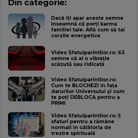
Din categorie:
Dacă îți apar aceste semne
înseamnă că porți karma
familiei tale. Află cum să tai
corzile energetice
Video Sfatulparintilor.ro: 63
semne că ai o vibrație
scăzută sau ridicată
Video Sfatulparintilor.ro:
Cum te BLOCHEZI în fața
darurilor Universului și cum
te poți DEBLOCA pentru a
PRIMI
Video Sfatulparintilor.ro: 5
sfaturi pentru a rămâne
normali în călătoria de
trezire spirituală