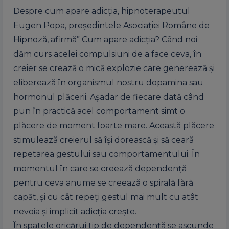
Despre cum apare adicția, hipnoterapeutul
Eugen Popa, președintele Asociației Române de
Hipnoză, afirmă” Cum apare adicţia? Când noi
dăm curs acelei compulsiuni de a face ceva, în
creier se crează o mică explozie care generează şi
eliberează în organismul nostru dopamina sau
hormonul plăcerii. Aşadar de fiecare dată când
pun în practică acel comportament simt o
plăcere de moment foarte mare. Această plăcere
stimulează creierul să îşi dorească şi să ceară
repetarea gestului sau comportamentului. În
momentul în care se creează dependență
pentru ceva anume se creează o spirală fără
capăt, şi cu cât repeţi gestul mai mult cu atât
nevoia şi implicit adicţia creşte.
În spatele oricărui tip de dependență se ascunde