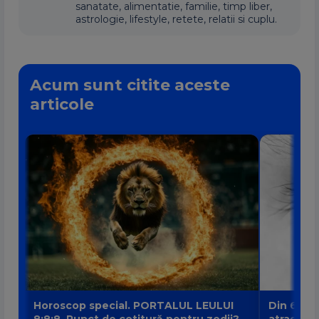
sanatate, alimentatie, familie, timp liber,
astrologie, lifestyle, retete, relatii si cuplu.
Acum sunt citite aceste
articole
Horoscop special. PORTALUL LEULUI
Din 6 au