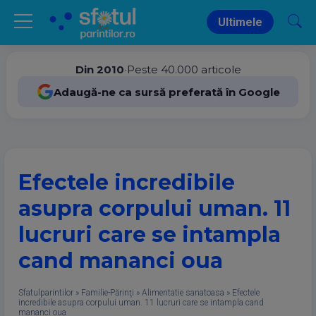
Ultimele
Din 2010
•
Peste 40.000 articole
Adaugă-ne ca sursă preferată în Google
Efectele incredibile
asupra corpului uman. 11
lucruri care se intampla
cand mananci oua
Sfatulparintilor
»
Familie-Părinţi
»
Alimentatie sanatoasa
»
Efectele
incredibile asupra corpului uman. 11 lucruri care se intampla cand
mananci oua