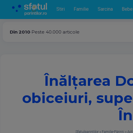
Stiri
Familie
Sarcina
Bebe
Din 2010
•
Peste 40.000 articole
Înălțarea Do
obiceiuri, sup
În
Sfatulparintilor
»
Familie-Părinţi
»
Act