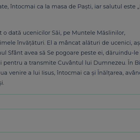
e, întocmai ca la masa de Paști, iar salutul este „
t o dată ucenicilor Săi, pe Muntele Măslinilor,
imele învățături. El a mâncat alături de ucenici, 
hul Sfânt avea să Se pogoare peste ei, dăruindu-le
i pentru a transmite Cuvântul lui Dumnezeu. În Bi
 venire a lui Iisus, întocmai ca și Înălțarea, avân
i.