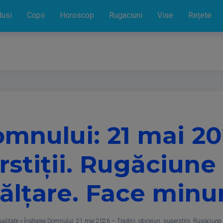
lusi
Copii
Horoscop
Rugaciuni
Vise
Rețete
mnului: 21 mai 202
erstiții. Rugăciu
ălțare. Face minu
ualitate
»
Înălțarea Domnului: 21 mai 2026 – Tradiții, obiceiuri, superstiții. Rugăciun