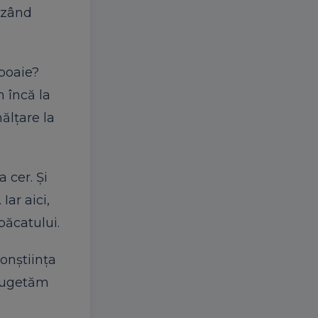
văzând
zboaie?
 încă la
ălțare la
 cer. Și
Iar aici,
păcatului.
onștiința
 cugetăm