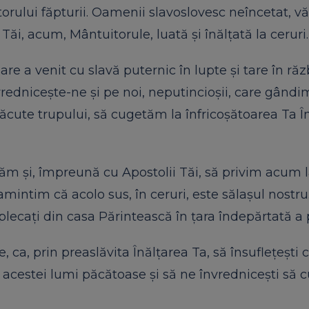
itorului făpturii. Oamenii slavoslovesc neîncetat, 
Tăi, acum, Mântuitorule, luată și înălțată la ceruri.
are a venit cu slavă puternic în lupte și tare în ră
rednicește-ne și pe noi, neputincioșii, care gândim
ăcute trupului, să cugetăm la înfricoșătoarea Ta În
ădăm și, împreună cu Apostolii Tăi, să privim acum la
mintim că acolo sus, în ceruri, este sălașul nostru. 
plecați din casa Părintească în țara îndepărtată a 
a, prin preaslăvita Înălțarea Ta, să însuflețești c
 a acestei lumi păcătoase și să ne învrednicești să