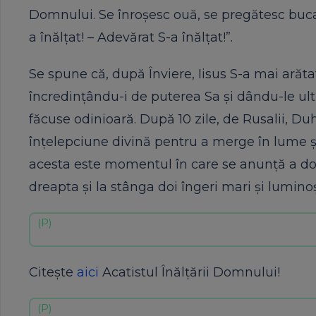
Domnului. Se înroșesc ouă, se pregătesc bucat
a înălțat! – Adevărat S-a înălțat!”.
Se spune că, după Înviere, Iisus S-a mai arăta
încredințându-i de puterea Sa și dându-le ult
făcuse odinioară. După 10 zile, de Rusalii, Du
înțelepciune divină pentru a merge în lume ș
acesta este momentul în care se anunță a doua
dreapta și la stânga doi îngeri mari și luminoș
Citește
aici
Acatistul Înălțării Domnului!