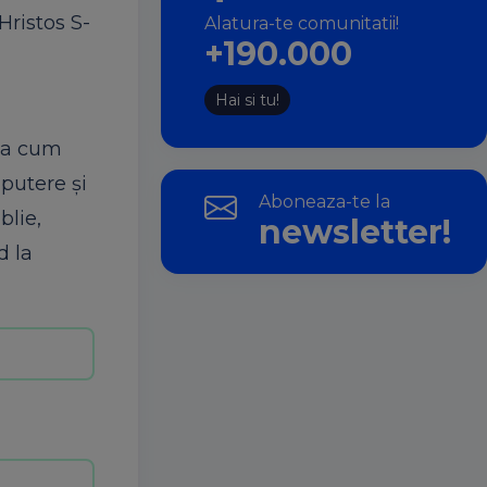
Hristos S-
Alatura-te comunitatii!
+190.000
Hai si tu!
așa cum
 putere și
Aboneaza-te la
blie,
newsletter!
d la