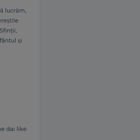
să lucrăm,
reștile
finții,
ântul și
ne dai like