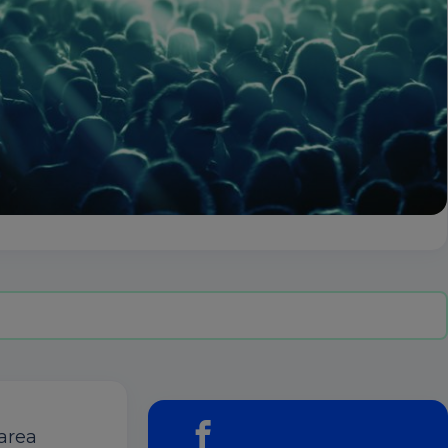
țarea