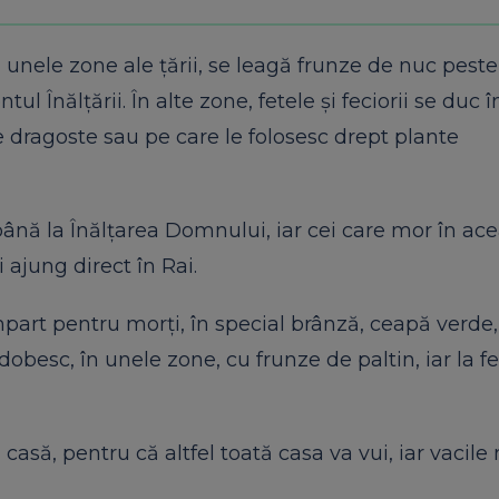
 unele zone ale țării, se leagă frunze de nuc peste
l Înălțării. În alte zone, fetele și feciorii se duc 
e dragoste sau pe care le folosesc drept plante
până la Înălțarea Domnului, iar cei care mor în ac
 ajung direct în Rai.
part pentru morți, în special brânză, ceapă verde
obesc, în unele zone, cu frunze de paltin, iar la fe
să, pentru că altfel toată casa va vui, iar vacile 