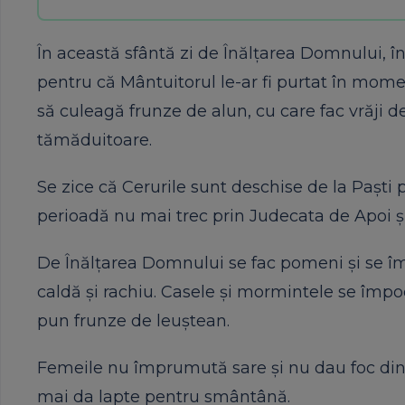
În această sfântă zi de Înălțarea Domnului, în
pentru că Mântuitorul le-ar fi purtat în momentu
să culeagă frunze de alun, cu care fac vrăji d
tămăduitoare.
Se zice că Cerurile sunt deschise de la Paști 
perioadă nu mai trec prin Judecata de Apoi și
De Înălțarea Domnului se fac pomeni și se îm
caldă și rachiu. Casele și mormintele se împod
pun frunze de leuștean.
Femeile nu împrumută sare și nu dau foc din ca
mai da lapte pentru smântână.