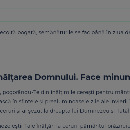
ecoltă bogată, semănăturile se fac până în ziua de
ălțarea Domnului. Face minun
 pogorându-Te din înălțimile cerești pentru mânt
ă în sfintele și prealuminoasele zile ale Învierii 
 ceruri și ai șezut la dreapta lui Dumnezeu și Tatăl
zeieștii Tale Înălțări la ceruri, pământul prăznuie