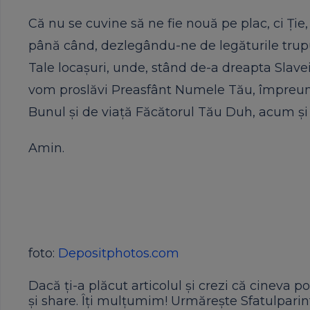
Că nu se cuvine să ne fie nouă pe plac, ci Ți
până când, dezlegându-ne de legăturile trupu
Tale locașuri, unde, stând de-a dreapta Slavei 
vom proslăvi Preasfânt Numele Tău, împreună 
Bunul și de viață Făcătorul Tău Duh, acum și p
Amin.
foto:
Depositphotos.com
Dacă ți-a plăcut articolul și crezi că cineva po
și share. Îți mulțumim! Urmărește Sfatulparint