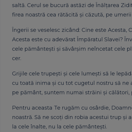
saltă. Cerul se bucură astăzi de Înălțarea Zid
firea noastră cea rătăcită și căzută, pe umerii 
Îngerii se veselesc zicând: Cine este Acesta, C
Acesta este cu adevărat Împăratul Slavei? Înv
cele pământești și săvârșim neîncetat cele pl
cer.
Grijile cele trupești și cele lumești să le lep
cu toată inima și cu tot cugetul nostru să ne a
pe pământ, suntem numai străini și călători, 
Pentru aceasta Te rugăm cu osârdie, Doamne, c
noastră. Să ne scoți din robia acestui trup și
la cele înalte, nu la cele pământești.