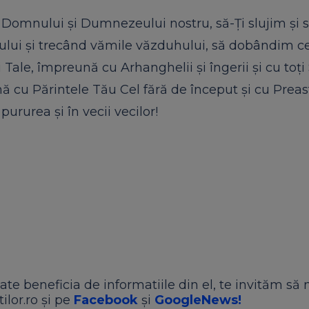
e, Domnului și Dumnezeului nostru, să-Ți slujim și 
lui și trecând vămile văzduhului, să dobândim ce
Tale, împreună cu Arhanghelii și îngerii și cu toți S
cu Părintele Tău Cel fără de început și cu Preasf
ururea și în vecii vecilor!
ate beneficia de informatiile din el, te invităm să 
ilor.ro și pe
Facebook
și
GoogleNews!