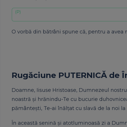
O vorbă din bătrâni spune că, pentru a avea r
Rugăciune PUTERNICĂ de În
Doamne, Iisuse Hristoase, Dumnezeul nostru,
noastră și hrănindu-Te cu bucurie duhovniceasc
pământești, Te-ai înălțat cu slavă de la noi la
În această senină și atotluminoasă zi a Dumne