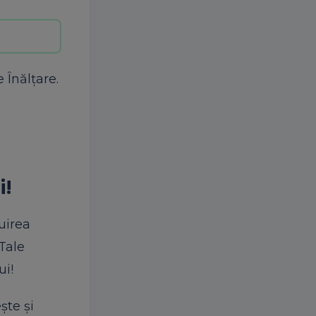
 Înălțare.
i!
uirea
Tale
ui!
ște și