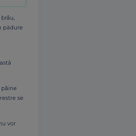
 brâu,
în pădure
eastă
, pâine
restre se
nu vor