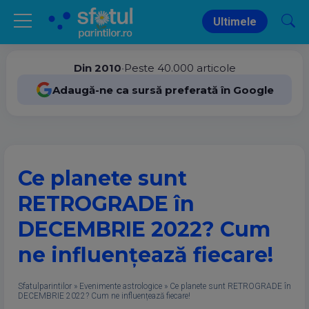
Ultimele
Din 2010
•
Peste 40.000 articole
Adaugă-ne ca sursă preferată în Google
Ce planete sunt
RETROGRADE în
DECEMBRIE 2022? Cum
ne influențează fiecare!
Sfatulparintilor
»
Evenimente astrologice
»
Ce planete sunt RETROGRADE în
DECEMBRIE 2022? Cum ne influențează fiecare!