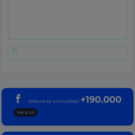
+190.000
Alatura-te comunitatii!
Hai si tu!