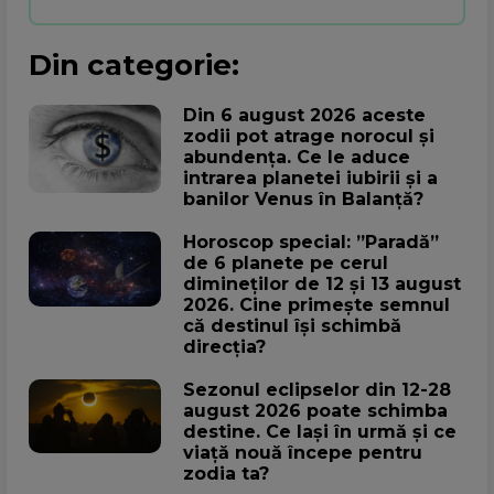
Din categorie:
Din 6 august 2026 aceste
zodii pot atrage norocul și
abundența. Ce le aduce
intrarea planetei iubirii și a
banilor Venus în Balanță?
Horoscop special: ”Paradă”
de 6 planete pe cerul
dimineților de 12 și 13 august
2026. Cine primește semnul
că destinul își schimbă
direcția?
Sezonul eclipselor din 12-28
august 2026 poate schimba
destine. Ce lași în urmă și ce
viață nouă începe pentru
zodia ta?