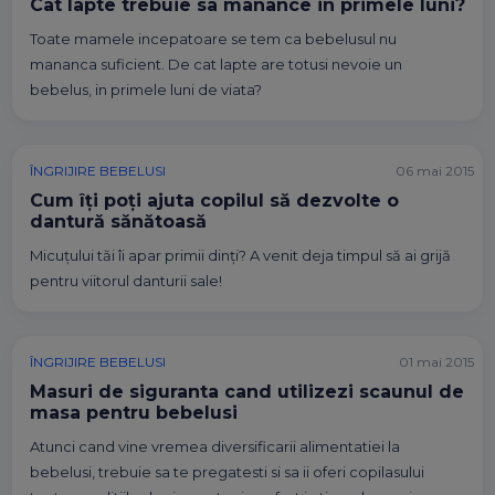
Cat lapte trebuie sa manance in primele luni?
Toate mamele incepatoare se tem ca bebelusul nu
mananca suficient. De cat lapte are totusi nevoie un
bebelus, in primele luni de viata?
ÎNGRIJIRE BEBELUSI
06 mai 2015
Cum îţi poţi ajuta copilul să dezvolte o
dantură sănătoasă
Micuţului tăi îi apar primii dinţi? A venit deja timpul să ai grijă
pentru viitorul danturii sale!
ÎNGRIJIRE BEBELUSI
01 mai 2015
Masuri de siguranta cand utilizezi scaunul de
masa pentru bebelusi
Atunci cand vine vremea diversificarii alimentatiei la
bebelusi, trebuie sa te pregatesti si sa ii oferi copilasului