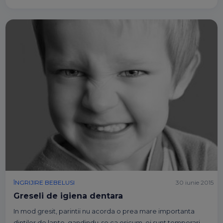
ÎNGRIJIRE BEBELUSI
30 iunie 2015
Greseli de igiena dentara
In mod gresit, parintii nu acorda o prea mare importanta
dintilor de lapte, gandindu-se ca oricum, ei sunt temporari.