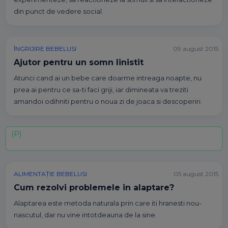
din punct de vedere social.
ÎNGRIJIRE BEBELUSI
09 august 2015
Ajutor pentru un somn linistit
Atunci cand ai un bebe care doarme intreaga noapte, nu
prea ai pentru ce sa-ti faci griji, iar dimineata va treziti
amandoi odihniti pentru o noua zi de joaca si descoperiri.
ALIMENTAȚIE BEBELUSI
05 august 2015
Cum rezolvi problemele in alaptare?
Alaptarea este metoda naturala prin care iti hranesti nou-
nascutul, dar nu vine intotdeauna de la sine.