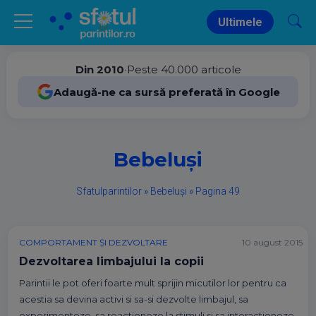
Ultimele
Din 2010
•
Peste 40.000 articole
Adaugă-ne ca sursă preferată în Google
Bebeluși
Sfatulparintilor
»
Bebeluși
»
Pagina 49
COMPORTAMENT ȘI DEZVOLTARE
10 august 2015
Dezvoltarea limbajului la copii
Parintii le pot oferi foarte mult sprijin micutilor lor pentru ca
acestia sa devina activi si sa-si dezvolte limbajul, sa
experimenteze, sa reactioneze la stimuli si sa interactioneze