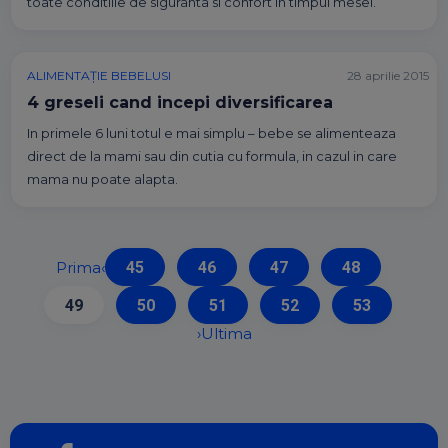
toate conditiile de siguranta si confort in timpul mesei.
ALIMENTAȚIE BEBELUSI
28 aprilie 2015
4 greseli cand incepi diversificarea
In primele 6 luni totul e mai simplu – bebe se alimenteaza
direct de la mami sau din cutia cu formula, in cazul in care
mama nu poate alapta.
Prima
‹
45
46
47
48
49
50
51
52
53
›
Ultima