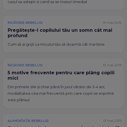
cazul sa astepti si cand sa iei masuri imediat.
ÎNGRIJIRE BEBELUSI
19 mai 2015
Pregăteşte-i copilului tău un somn cât mai
profund
Cum să ai grijă ca micuţul tău să doarmă cât mai bine.
ÎNGRIJIRE BEBELUSI
13 mai 2015
5 motive frecvente pentru care plâng copiii
mici
Din primele zile şi chiar până în jurul vârstei de 3-4 ani,
modalitatea cea mai frecventă prin care copiii se exprimă
este plânsul.
ALIMENTAȚIE BEBELUSI
13 mai 2015