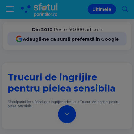
Ultimele
Din 2010
•
Peste 40.000 articole
Adaugă-ne ca sursă preferată în Google
Trucuri de ingrijire
pentru pielea sensibila
Sfatulparintilor
»
Bebeluși
»
Îngrijire bebelusi
»
Trucuri de ingrijire pentru
pielea sensibila