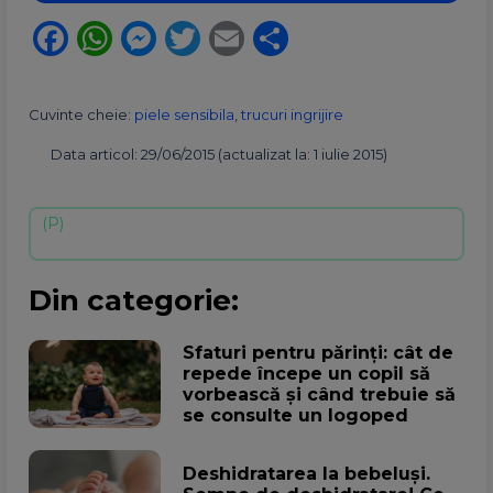
Facebook
WhatsApp
Messenger
Twitter
Email
Partajează
Cuvinte cheie:
piele sensibila
,
trucuri ingrijire
Data articol: 29/06/2015 (actualizat la: 1 iulie 2015)
Din categorie:
Sfaturi pentru părinți: cât de
repede începe un copil să
vorbească și când trebuie să
se consulte un logoped
Deshidratarea la bebeluși.