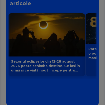
articole
Portalul 
o poartă
manifest
Sezonul eclipselor din 12-28 august
2026 poate schimba destine. Ce lași în
urmă și ce viață nouă începe pentru
zodia ta?