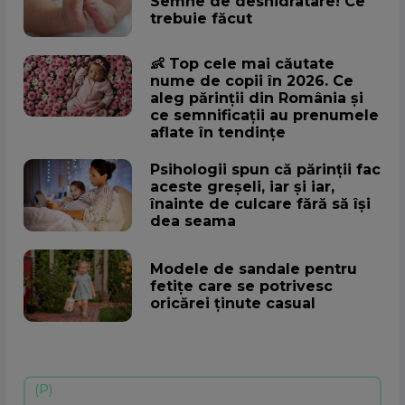
Semne de deshidratare! Ce
trebuie făcut
👶 Top cele mai căutate
nume de copii în 2026. Ce
aleg părinții din România și
ce semnificații au prenumele
aflate în tendințe
Psihologii spun că părinții fac
aceste greșeli, iar și iar,
înainte de culcare fără să își
dea seama
Modele de sandale pentru
fetițe care se potrivesc
oricărei ținute casual