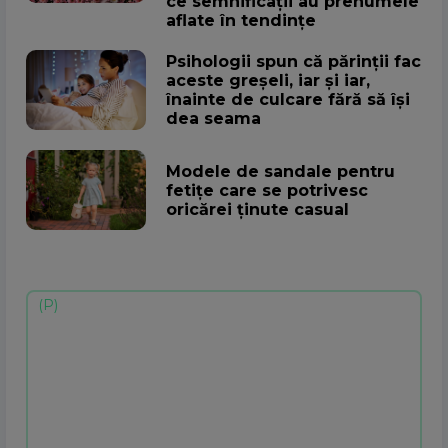
ce semnificații au prenumele
aflate în tendințe
Psihologii spun că părinții fac
aceste greșeli, iar și iar,
înainte de culcare fără să își
dea seama
Modele de sandale pentru
fetițe care se potrivesc
oricărei ținute casual