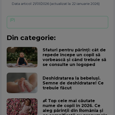
Data articol: 21/01/2026 (actualizat la: 22 ianuarie 2026)
Din categorie:
Sfaturi pentru părinți: cât de
repede începe un copil să
vorbească și când trebuie să
se consulte un logoped
Deshidratarea la bebeluși.
Semne de deshidratare! Ce
trebuie făcut
👶 Top cele mai căutate
nume de copii în 2026. Ce
aleg părinții din România și