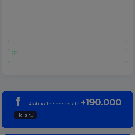
+190.000
Alatura-te comunitatii!
Hai si tu!