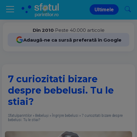
Ultimele
Din 2010
•
Peste 40.000 articole
Adaugă-ne ca sursă preferată în Google
7 curiozitati bizare
despre bebelusi. Tu le
stiai?
Sfatulparintilor
»
Bebeluși
»
Îngrijire bebelusi
»
7 curiozitati bizare despre
bebelusi. Tu le stiai?