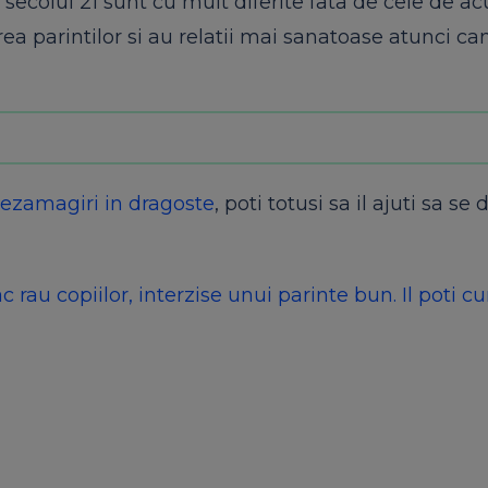
 secolul 21 sunt cu mult diferite fata de cele de a
rea parintilor si au relatii mai sanatoase atunci ca
ezamagiri in dragoste
, poti totusi sa il ajuti sa se
ac rau copiilor, interzise unui parinte bun. Il poti