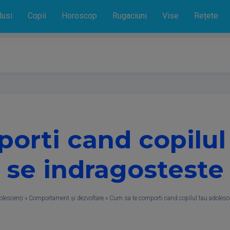
lusi
Copii
Horoscop
Rugaciuni
Vise
Rețete
orti cand copilul
se indragosteste
olescenți
»
Comportament și dezvoltare
»
Cum sa te comporti cand copilul tau adolesc