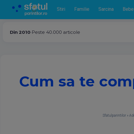
Stiri
Familie
Sarcina
Bebe
Din 2010
•
Peste 40.000 articole
Cum sa te comp
Sfatulparintilor
»
Ad