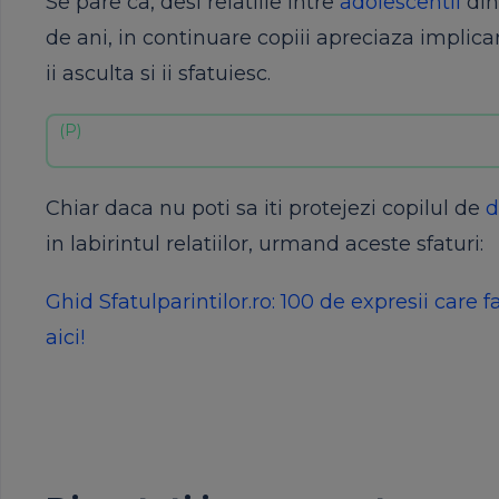
Se pare ca, desi relatiile intre
adolescentii
din
de ani, in continuare copiii apreciaza implica
ii asculta si ii sfatuiesc.
Chiar daca nu poti sa iti protejezi copilul de
d
in labirintul relatiilor, urmand aceste sfaturi:
Ghid Sfatulparintilor.ro: 100 de expresii care f
aici!