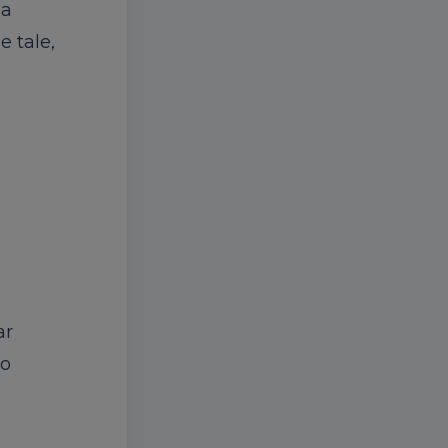
la
e tale,
ar
 o