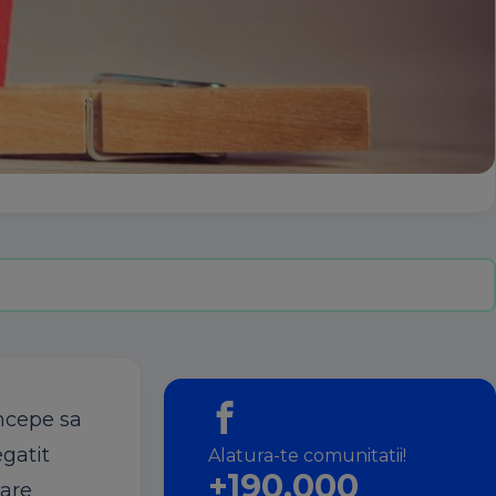
incepe sa
egatit
Alatura-te comunitatii!
+190.000
care