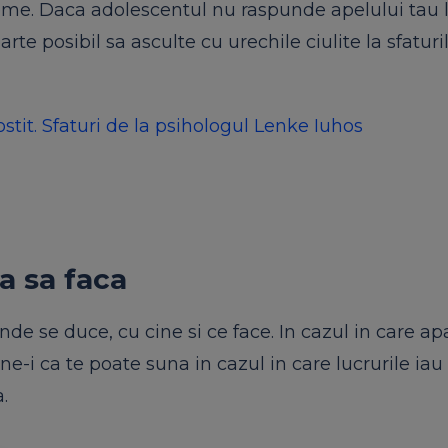
leme. Daca adolescentul nu raspunde apelului tau 
arte posibil sa asculte cu urechile ciulite la sfaturil
tit. Sfaturi de la psihologul Lenke Iuhos
a sa faca
 unde se duce, cu cine si ce face. In cazul in care ap
une-i ca te poate suna in cazul in care lucrurile iau
.