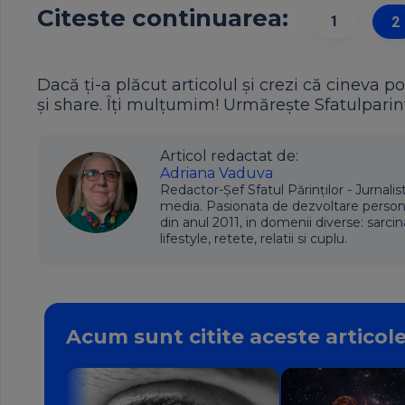
Citeste continuarea:
1
2
Dacă ți-a plăcut articolul și crezi că cineva po
și share. Îți mulțumim! Urmărește Sfatulparint
Articol redactat de:
Adriana Vaduva
Redactor-Șef Sfatul Părinților - Jurnalis
media. Pasionata de dezvoltare personala,
din anul 2011, in domenii diverse: sarcin
lifestyle, retete, relatii si cuplu.
Acum sunt citite aceste articol