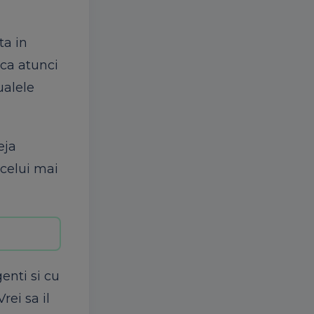
ta in
aca atunci
ualele
eja
 celui mai
enti si cu
rei sa il