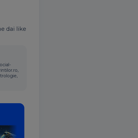
ne dai like
ocial-
ntilor.ro,
trologie,