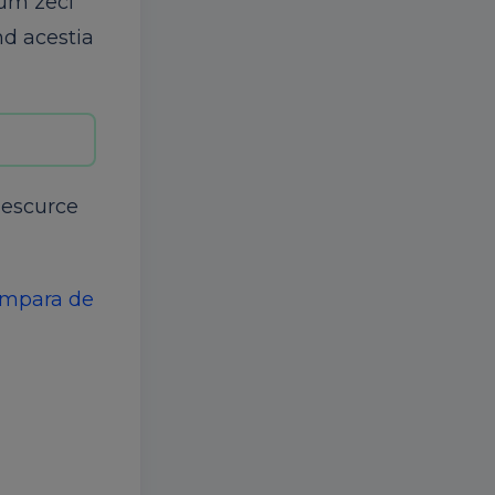
cum zeci
nd acestia
 descurce
 cumpara de