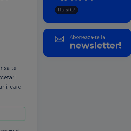
Hai si tu!
Aboneaza-te la
newsletter!
r sa te
rcetari
ani, care