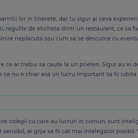
rintii lor in tinerete, dar tu sigur ai ceva experien
iti, regulile de eticheta dintr-un restaurant, ce sa f
alnire neplacuta sau cum sa se descurce cu event
 ce ar trebui sa caute la un prieten. Sigur au ei d
de ce nu e chiar asa un lucru important sa fii iubita
ze colegii cu care au lucruri in comun, sunt intelig
nsibil, ai grija sa fii cat mai intelegator posibil. V