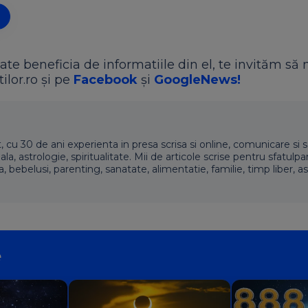
ate beneficia de informatiile din el, te invităm să 
ilor.ro și pe
Facebook
și
GoogleNews!
t, cu 30 de ani experienta in presa scrisa si online, comunicare si s
 astrologie, spiritualitate. Mii de articole scrise pentru sfatulpari
a, bebelusi, parenting, sanatate, alimentatie, familie, timp liber, as
e