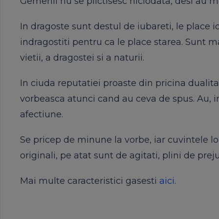
Gemenii nu se plictisesc niciodata, desi au m
In dragoste sunt destul de iubareti, le place i
indragostiti pentru ca le place starea. Sunt m
vietii, a dragostei si a naturii.
In ciuda reputatiei proaste din pricina dualit
vorbeasca atunci cand au ceva de spus. Au, in
afectiune.
Se pricep de minune la vorbe, iar cuvintele lor
originali, pe atat sunt de agitati, plini de pre
Mai multe caracteristici gasesti
aici
.