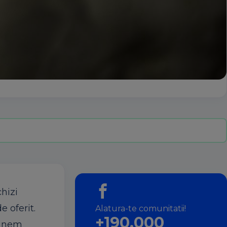
chizi
e oferit.
Alatura-te comunitatii!
+190.000
punem