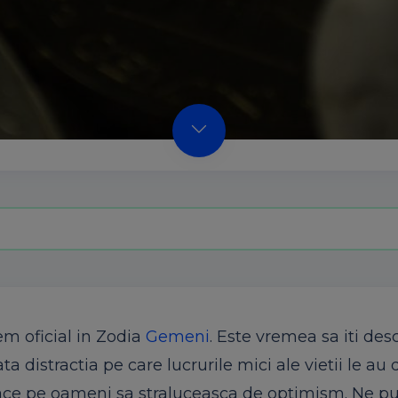
em oficial in Zodia
Gemeni
. Este vremea sa iti des
 distractia pe care lucrurile mici ale vietii le au d
 face pe oameni sa straluceasca de optimism. Ne 