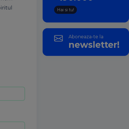
ritul
Hai si tu!
Aboneaza-te la
newsletter!