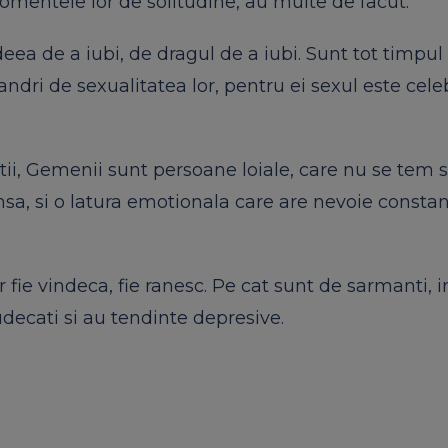
omentele lor de solitudine, au multe de facut.
deea de a iubi, de dragul de a iubi. Sunt tot timpul
andri de sexualitatea lor, pentru ei sexul este cel
atii, Gemenii sunt persoane loiale, care nu se tem 
sa, si o latura emotionala care are nevoie consta
 fie vindeca, fie ranesc. Pe cat sunt de sarmanti, in
judecati si au tendinte depresive.