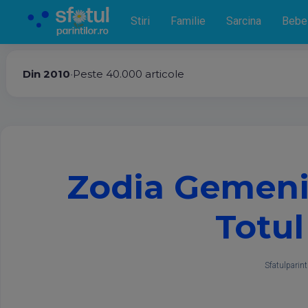
Stiri
Familie
Sarcina
Bebe
Din 2010
•
Peste 40.000 articole
Zodia Gemeni.
Totu
Sfatulparinti