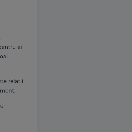
,
pentru ei
mai
te relatii
sment.
Cu