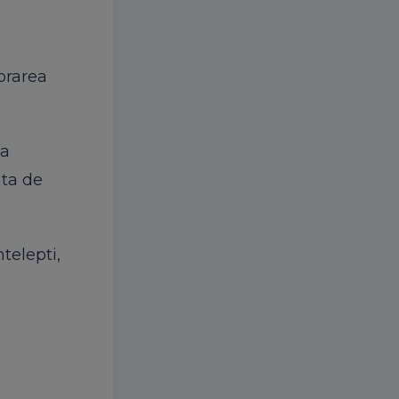
ebrarea
sa
nta de
telepti,