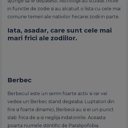
ajunge sa le depasesti. Astrologii au studiat fricile
in functie de zodie si au alcatuit o lista cu cele mai
comune temeri ale nativilor fiecarei zodii in parte.
Iata, asadar, care sunt cele mai
mari frici ale zodiilor.
Berbec
Berbecul este un semn foarte activ si rar vei
vedea un Berbec stand degeaba. Luptatori din
fire si foarte dinamici, Berbecii au si ei un punct
slab: frica de a-si neglija indatoririle. Aceasta
poarta numele stiintific de Paralipofobia.