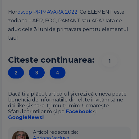
Hor
oscop PRIMAVARA 2022
: Ce ELEMENT este
zodia ta – AER, FOC, PAMANT sau APA? Iata ce
aduc cele 3 luni de primavara pentru elementul
tau!
Citeste continuarea:
1
2
3
4
Dacă ți-a plăcut articolul și crezi că cineva poate
beneficia de informatiile din el, te invităm să ne
dai like și share. Îți mulțumim! Urmărește
Sfatulparintilor.ro și pe
Facebook
și
GoogleNews!
Articol redactat de:
Adriana Vaduva