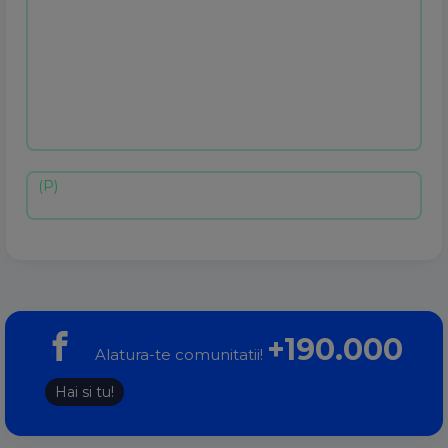
+190.000
Alatura-te comunitatii!
Hai si tu!