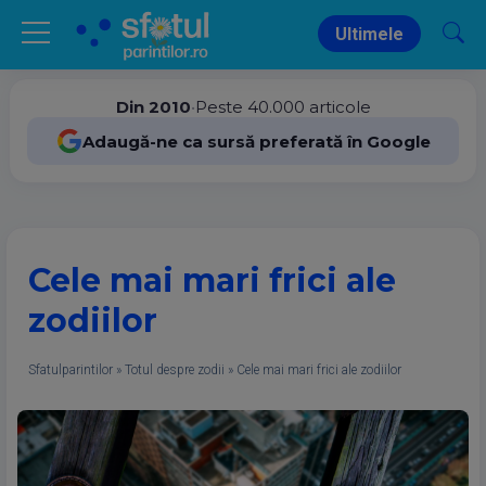
Ultimele
Din 2010
•
Peste 40.000 articole
Adaugă-ne ca sursă preferată în Google
Cele mai mari frici ale
zodiilor
Sfatulparintilor
»
Totul despre zodii
»
Cele mai mari frici ale zodiilor