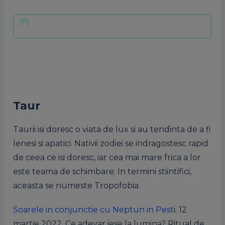
Taur
Taurii isi doresc o viata de lux si au tendinta de a fi
lenesi si apatici. Nativii zodiei se indragostesc rapid
de ceea ce isi doresc, iar cea mai mare frica a lor
este teama de schimbare. In termini stiintifici,
aceasta se numeste Tropofobia.
Soarele in conjunctie cu Neptun in Pest
i. 12
martie 2022. Ce adevar iese la lumina? Ritual de