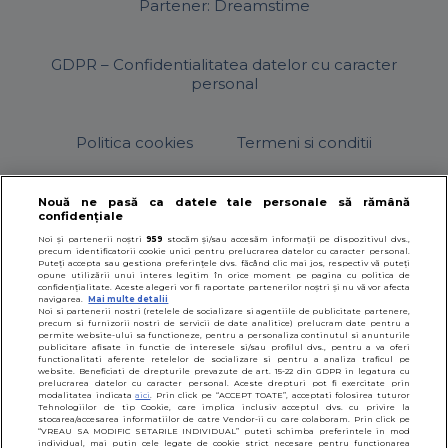
Partener: Dreamstime
GDPR – Confidentialitatea datelor cu caracter
personal
Politica cookies
Termeni si conditii
Nouă ne pasă ca datele tale personale să rămână
confidențiale
© 2026
SfatulParintilor.ro
.
Designed by Live Design
Noi și partenerii noștri
959
stocăm și/sau accesăm informații pe dispozitivul dvs.,
precum identificatorii cookie unici pentru prelucrarea datelor cu caracter personal.
Puteți accepta sau gestiona preferințele dvs. făcând clic mai jos, respectiv vă puteți
opune utilizării unui interes legitim în orice moment pe pagina cu politica de
confidențialitate. Aceste alegeri vor fi raportate partenerilor noștri și nu vă vor afecta
navigarea.
Mai multe detalii
Noi si partenerii nostri (retelele de socializare si agentiile de publicitate partenere,
precum si furnizorii nostri de servicii de date analitice) prelucram date pentru a
permite website-ului sa functioneze, pentru a personaliza continutul si anunturile
publicitare afisate in functie de interesele si/sau profilul dvs., pentru a va oferi
functionalitati aferente retelelor de socializare si pentru a analiza traficul pe
website. Beneficiati de drepturile prevazute de art. 15-22 din GDPR in legatura cu
prelucrarea datelor cu caracter personal. Aceste drepturi pot fi exercitate prin
modalitatea indicata
aici
. Prin click pe “ACCEPT TOATE”, acceptati folosirea tuturor
Tehnologiilor de tip Cookie, care implica inclusiv acceptul dvs. cu privire la
stocarea/accesarea informatiilor de catre Vendor-ii cu care colaboram. Prin click pe
“VREAU SA MODIFIC SETARILE INDIVIDUAL” puteti schimba preferintele in mod
individual, mai putin cele legate de cookie strict necesare pentru functionarea