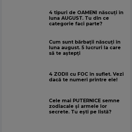
4 tipuri de OAMENI născuți în
luna AUGUST. Tu din ce
categorie faci parte?
Cum sunt bărbații născuți în
luna august. 5 lucruri la care
să te aștepți
4 ZODII cu FOC în suflet. Vezi
dacă te numeri printre ele!
Cele mai PUTERNICE semne
zodiacale și armele lor
secrete. Tu ești pe listă?