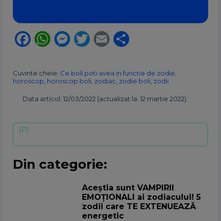
Facebook
WhatsApp
Messenger
Twitter
Email
Partajează
Cuvinte cheie:
Ce boli poti avea in functie de zodie
,
horoscop
,
horoscop boli
,
zodiac
,
zodie boli
,
zodii
Data articol: 12/03/2022 (actualizat la: 12 martie 2022)
Din categorie:
Aceștia sunt VAMPIRII
EMOȚIONALI ai zodiacului! 5
zodii care TE EXTENUEAZĂ
energetic