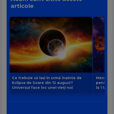
articole
Ce trebuie să lași în urmă înainte de
Mesajul P
Eclipsa de Soare din 12 august?
pentru fi
Universul face loc unei vieți noi
la 1 la 9