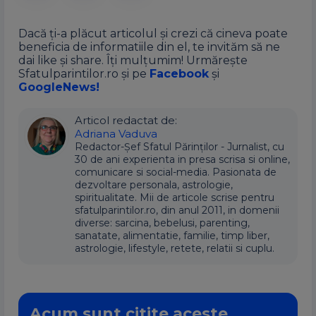
Dacă ți-a plăcut articolul și crezi că cineva poate
beneficia de informatiile din el, te invităm să ne
dai like și share. Îți mulțumim! Urmărește
Sfatulparintilor.ro și pe
Facebook
și
GoogleNews!
Articol redactat de:
Adriana Vaduva
Redactor-Șef Sfatul Părinților - Jurnalist, cu
30 de ani experienta in presa scrisa si online,
comunicare si social-media. Pasionata de
dezvoltare personala, astrologie,
spiritualitate. Mii de articole scrise pentru
sfatulparintilor.ro, din anul 2011, in domenii
diverse: sarcina, bebelusi, parenting,
sanatate, alimentatie, familie, timp liber,
astrologie, lifestyle, retete, relatii si cuplu.
Acum sunt citite aceste