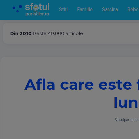
Stiri
Familie
Sarcina
Bebe
Din 2010
•
Peste 40.000 articole
Afla care este
lun
Sfatulparintilor