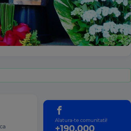
Alatura-te comunitatii!
+190.000
 ca