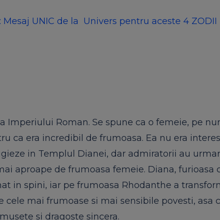
: Mesaj UNIC de la Univers pentru aceste 4 ZODII
tia Imperiului Roman. Se spune ca o femeie, pe n
u ca era incredibil de frumoasa. Ea nu era intere
efugieze in Templul Dianei, dar admiratorii au urma
i mai aproape de frumoasa femeie. Diana, furioasa 
mat in spini, iar pe frumoasa Rhodanthe a transfo
re cele mai frumoase si mai sensibile povesti, asa
rumusete si dragoste sincera.