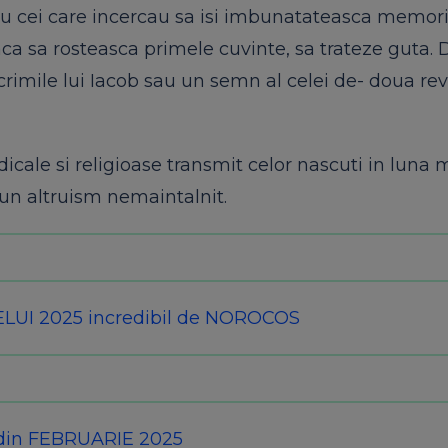
u cei care incercau sa isi imbunatateasca memoria
a sa rosteasca primele cuvinte, sa trateze guta. 
imile lui Iacob sau un semn al celei de- doua reve
dicale si religioase transmit celor nascuti in luna 
 un altruism nemaintalnit.
ELUI 2025 incredibil de NOROCOS
din FEBRUARIE 2025