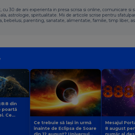
t, cu 30 de ani experienta in presa scrisa si online, comunicare si s
 astrologie, spiritualitate. Mii de articole scrise pentru sfatulpari
a, bebelusi, parenting, sanatate, alimentatie, familie, timp liber, as
e
:8:8 din
 poartă
ei. Ce
 fiecare
Ce trebuie să lași în urmă
Mesajul Porta
înainte de Eclipsa de Soare
8 august pen
din 12 august? Universul
număr al dest