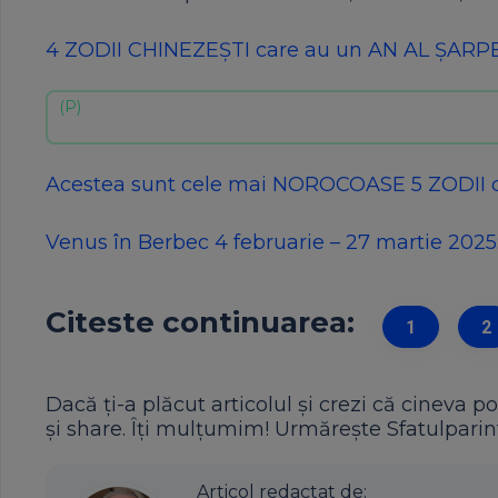
4 ZODII CHINEZEȘTI care au un AN AL ȘARP
Acestea sunt cele mai NOROCOASE 5 ZODII 
Venus în Berbec 4 februarie – 27 martie 2025
Citeste continuarea:
1
2
Dacă ți-a plăcut articolul și crezi că cineva po
și share. Îți mulțumim! Urmărește Sfatulparint
Articol redactat de: