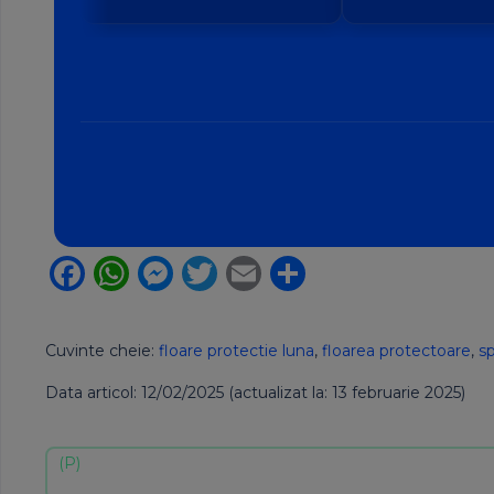
începe pentru zodia ta?
Facebook
WhatsApp
Messenger
Twitter
Email
Partajează
Cuvinte cheie:
floare protectie luna
,
floarea protectoare
,
sp
Data articol: 12/02/2025 (actualizat la: 13 februarie 2025)