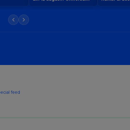
face loc unei vieți noi
la 9
ecial feed