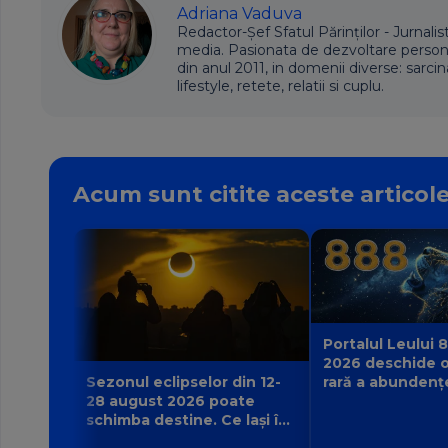
Adriana Vaduva
Redactor-Șef Sfatul Părinților - Jurnalis
media. Pasionata de dezvoltare personala,
din anul 2011, in domenii diverse: sarcin
lifestyle, retete, relatii si cuplu.
Acum sunt citite aceste articol
Portalul Leului 8
2026 deschide o
rară a abundenț
Sezonul eclipselor din 12-
poate manifesta
28 august 2026 poate
zodie?
schimba destine. Ce lași în
urmă și ce viață nouă