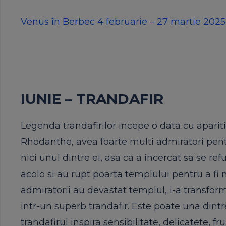
Venus în Berbec 4 februarie – 27 martie 2025
IUNIE – TRANDAFIR
Legenda trandafirilor incepe o data cu apari
Rhodanthe, avea foarte multi admiratori pentr
nici unul dintre ei, asa ca a incercat sa se r
acolo si au rupt poarta templului pentru a f
admiratorii au devastat templul, i-a transfor
intr-un superb trandafir. Este poate una dint
trandafirul inspira sensibilitate, delicatete, f