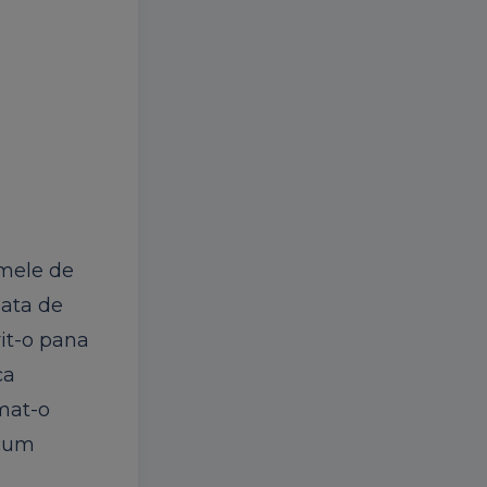
umele de
sata de
rit-o pana
ca
rmat-o
 cum