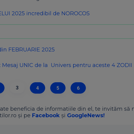
ELUI 2025 incredibil de NOROCOS
din FEBRUARIE 2025
: Mesaj UNIC de la Univers pentru aceste 4 ZODII
3
4
5
6
ate beneficia de informatiile din el, te invităm să 
ilor.ro și pe
Facebook
și
GoogleNews!