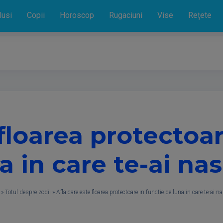
lusi
Copii
Horoscop
Rugaciuni
Vise
Rețete
 floarea protectoar
a in care te-ai na
»
Totul despre zodii
»
Afla care este floarea protectoare in functie de luna in care te-ai n