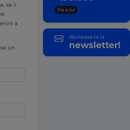
, sa ii
Hai si tu!
De
nirii a
Aboneaza-te la
newsletter!
mai un