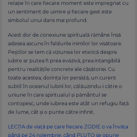
relație în care fiecare moment este impregnat cu
un sentiment de uimire și fiecare gest este
simbolul unui dans mai profund.
Acest dor de conexiune spirituală rămâne însă
adesea ascuns în faldurile inimilor lor visătoare.
Peștilor se tem că viziunea lor eterică despre
iubire ar putea fi prea evazivă, prea intangibilă
pentru realitățile concrete ale căsătoriei. Cu
toate acestea, dorința lor persistă, un curent
subtil în oceanul iubirii lor, călăuzindu-i către o
uniune în care spiritualul și pământul se
contopesc, unde iubirea este atât un refugiu față
de lume, cât și o punte către infinit.
LECȚIA de viață pe care fiecare ZODIE o va învăța
până pe 24 noiembrie, când PLUTO se opune