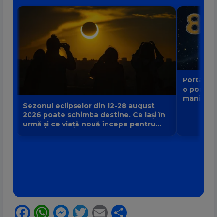
Portalul 
o poartă
manifest
Sezonul eclipselor din 12-28 august
2026 poate schimba destine. Ce lași în
urmă și ce viață nouă începe pentru
zodia ta?
Facebook
WhatsApp
Messenger
Twitter
Email
Partajează