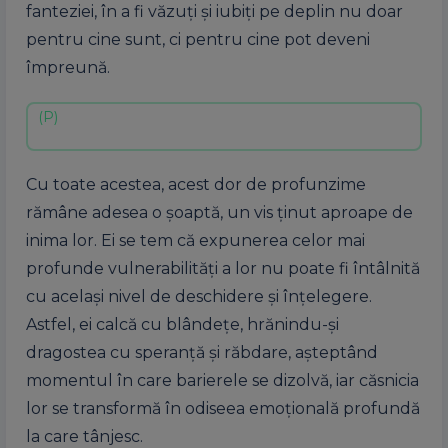
fanteziei, în a fi văzuți și iubiți pe deplin nu doar
pentru cine sunt, ci pentru cine pot deveni
împreună.
Cu toate acestea, acest dor de profunzime
rămâne adesea o șoaptă, un vis ținut aproape de
inima lor. Ei se tem că expunerea celor mai
profunde vulnerabilități a lor nu poate fi întâlnită
cu același nivel de deschidere și înțelegere.
Astfel, ei calcă cu blândețe, hrănindu-și
dragostea cu speranță și răbdare, așteptând
momentul în care barierele se dizolvă, iar căsnicia
lor se transformă în odiseea emoțională profundă
la care tânjesc.