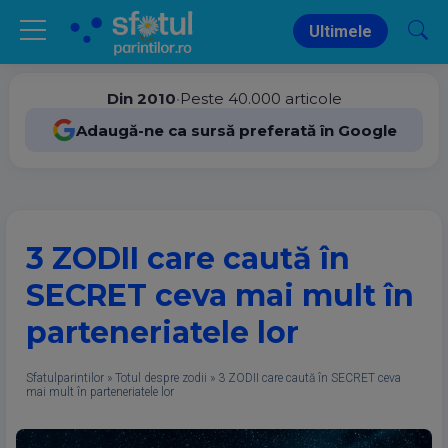
Ultimele
Din 2010
•
Peste 40.000 articole
Adaugă-ne ca sursă preferată în Google
3 ZODII care caută în
SECRET ceva mai mult în
parteneriatele lor
Sfatulparintilor
»
Totul despre zodii
»
3 ZODII care caută în SECRET ceva
mai mult în parteneriatele lor