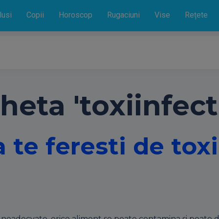
lusi
Copii
Horoscop
Rugaciuni
Vise
Rețete
heta 'toxiinfect
 te feresti de toxi
i neadecvate, orice aliment se poate contamina si poate duc