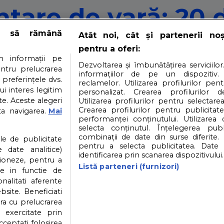
ntare de vară: 20 d
e să rămână
Atât noi, cât și partenerii no
pentru a oferi:
 informații pe
Dezvoltarea și îmbunătățirea serviciilor
entru prelucrarea
informațiilor de pe un dispozitiv.
 preferințele dvs.
reclamelor. Utilizarea profilurilor pen
ui interes legitim
i şi părinţii deopotrivă sunt toxiinfecţiile alimentare, di
personalizat. Crearea profilurilor d
e. Aceste alegeri
Utilizarea profilurilor pentru selectarea
Crearea profilurilor pentru publicitat
ta navigarea.
Mai
performanței conținutului. Utilizarea
selecta conținutul. Înțelegerea publi
i
Contact
Partener: Depositphotos.com
P
combinații de date din surse diferite. 
ile de publicitate
pentru a selecta publicitatea. Date 
 date analitice)
identificarea prin scanarea dispozitivului.
ioneze, pentru a
atea datelor cu caracter personal
Politica cookies
Listă parteneri (furnizori)
ate in functie de
onalitati aferente
bsite. Beneficiati
ra cu prelucrarea
© 2026
SfatulParintilor.ro
.
Designed by Live Design
 exercitate prin
cceptati folosirea