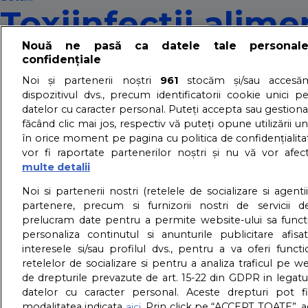
Toxiinfecţii alime
Nouă ne pasă ca datele tale personal
previi
confidențiale
Noi și partenerii noștri
961
stocăm și/sau accesăm
dispozitivul dvs., precum identificatorii cookie unici p
20/06/2012 - Adriana Vaduva - Vizualizari:
3937
datelor cu caracter personal. Puteți accepta sau gestiona
făcând clic mai jos, respectiv vă puteți opune utilizării un
Vara, una dintre marile probleme cu care se confruntă copii
în orice moment pe pagina cu politica de confidențialitat
alimentelor.
vor fi raportate partenerilor noștri și nu vă vor afec
detalii
multe detalii
About us – Despre no
Noi si partenerii nostri (retelele de socializare si agenti
partenere, precum si furnizorii nostri de servicii de
prelucram date pentru a permite website-ului sa funct
GDPR – Confidentialit
personaliza continutul si anunturile publicitare afis
interesele si/sau profilul dvs., pentru a va oferi functi
retelelor de socializare si pentru a analiza traficul pe we
de drepturile prevazute de art. 15-22 din GDPR in legatu
datelor cu caracter personal. Aceste drepturi pot fi
modalitatea indicata
. Prin click pe “ACCEPT TOATE”, a
aici