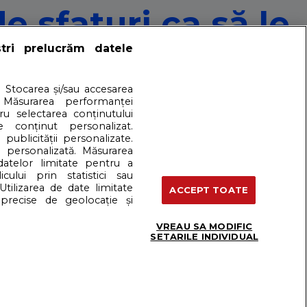
e sfaturi ca să le
ștri prelucrăm datele
. Stocarea și/sau accesarea
 Măsurarea performanței
tru selectarea conținutului
n cauza temperaturilor ridicate şi a alterării rapide a
e conținut personalizat.
 publicității personalizate.
e personalizată. Măsurarea
 datelor limitate pentru a
cului prin statistici sau
artener: Dreamstime
Utilizarea de date limitate
ACCEPT TOATE
precise de geolocație și
VREAU SA MODIFIC
Termeni si conditii
SETARILE INDIVIDUAL