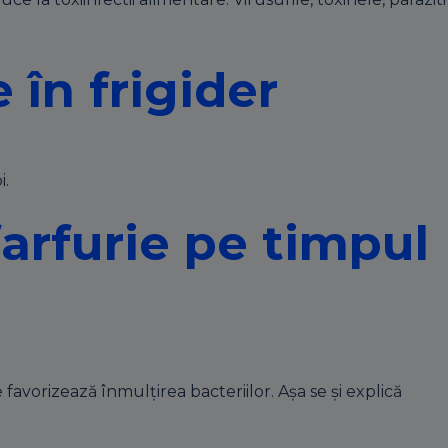
în frigider
i.
farfurie pe timpul
favorizează înmulţirea bacteriilor. Aşa se şi explică