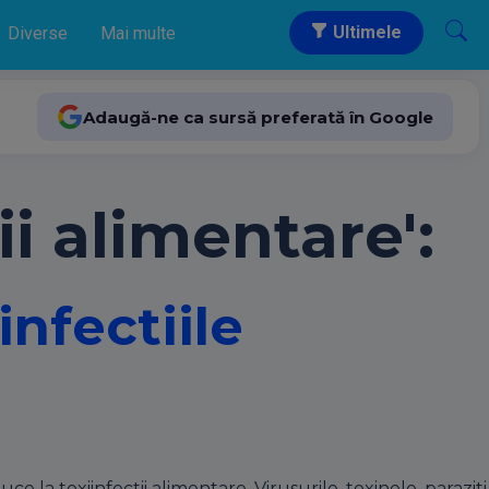
Ultimele
Diverse
Mai multe
Adaugă-ne ca sursă preferată în Google
ii alimentare':
infectiile
e la toxiinfectii alimentare. Virusurile, toxinele, paraziti