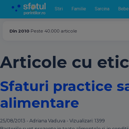
Stiri
Familie
Sarcina
Bebe
Din 2010
•
Peste 40.000 articole
Articole cu etic
Sfaturi practice sa
alimentare
25/08/2013 - Adriana Vaduva - Vizualizari:
1399
Bacteriile sunt prezente in toate alimentele si, in conditi