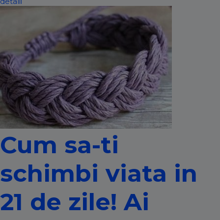
detalii
Cum sa-ti
schimbi viata in
21 de zile! Ai