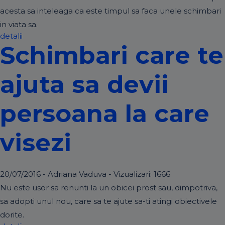
acesta sa inteleaga ca este timpul sa faca unele schimbari
in viata sa.
detalii
Schimbari care te
ajuta sa devii
persoana la care
visezi
20/07/2016 - Adriana Vaduva - Vizualizari:
1666
Nu este usor sa renunti la un obicei prost sau, dimpotriva,
sa adopti unul nou, care sa te ajute sa-ti atingi obiectivele
dorite.