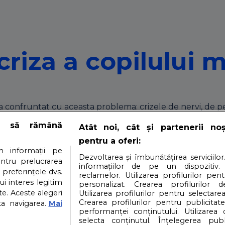
criza a copilului 
-a confruntat cu aceasta problema: crizele de nervi, de per
e să rămână
Atât noi, cât și partenerii no
pentru a oferi:
 sa nu le spui nic
 informații pe
Dezvoltarea și îmbunătățirea serviciilor
entru prelucrarea
informațiilor de pe un dispozitiv.
 preferințele dvs.
reclamelor. Utilizarea profilurilor pen
ui interes legitim
personalizat. Crearea profilurilor d
e. Aceste alegeri
Utilizarea profilurilor pentru selectarea
scuti se grabesc sa ofere sfaturi.
Crearea profilurilor pentru publicitat
ta navigarea.
Mai
performanței conținutului. Utilizarea
selecta conținutul. Înțelegerea publi