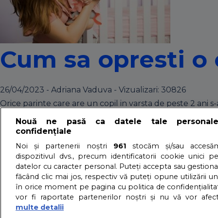
Cum sa opresti o 
26/04/2023 - Adriana Vaduva - Vizualizari:
30826
Orice parinte care are un copil in varsta de peste 2 ani s
tantrumuri.
Nouă ne pasă ca datele tale personal
detalii
confidențiale
10 lucruri pe care
Noi și partenerii noștri
961
stocăm și/sau accesăm
dispozitivul dvs., precum identificatorii cookie unici p
datelor cu caracter personal. Puteți accepta sau gestiona
făcând clic mai jos, respectiv vă puteți opune utilizării un
13/11/2017 - Adriana Vaduva - Vizualizari:
8081
în orice moment pe pagina cu politica de confidențialitat
Atunci cand devii parinte, toti cunoscutii si multi necuno
vor fi raportate partenerilor noștri și nu vă vor afec
detalii
multe detalii