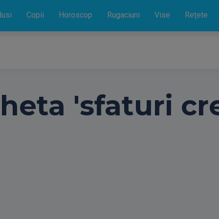
lusi
Copii
Horoscop
Rugaciuni
Vise
Rețete
heta 'sfaturi cr