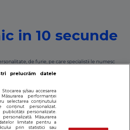
mic in 10 secunde
sonalitate, de furie, pe care specialistii le numesc
ștri prelucrăm datele
iodata unui parinte
. Stocarea și/sau accesarea
 Măsurarea performanței
tru selectarea conținutului
e conținut personalizat.
 publicității personalizate.
e personalizată. Măsurarea
 datelor limitate pentru a
cului prin statistici sau