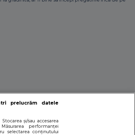
ulparintilor.ro
ștri prelucrăm datele
. Stocarea și/sau accesarea
 Măsurarea performanței
r. Iar noi, Sfatulparintilor.ro existam pentru ca si noi
tru selectarea conținutului