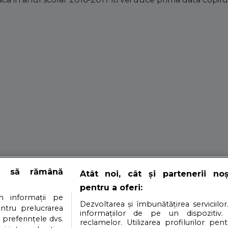
Un nou site al Sfat
e să rămână
Atât noi, cât și partenerii no
pentru a oferi:
 informații pe
Dezvoltarea și îmbunătățirea serviciilor
entru prelucrarea
informațiilor de pe un dispozitiv.
 preferințele dvs.
n toata fiinta lor. Gradinitele cred acest lucru la randul lo
reclamelor. Utilizarea profilurilor pen