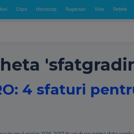
lusi
Copii
Horoscop
Rugaciuni
Vise
Rețete
heta 'sfatgradin
 4 sfaturi pentru
in anul scolar 2016-2017 iti vei duce prima data copilul la