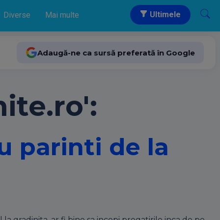
Ultimele
Diverse
Mai multe
Adaugă-ne ca sursă preferată în Google
ite.ro':
 parinti de la
 gradinita, ar fi bine sa incepi pregatirile inca de pe