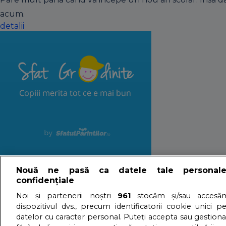
acum.
detalii
Sfatgradinite.ro: 
Nouă ne pasă ca datele tale personal
confidențiale
Noi și partenerii noștri
961
stocăm și/sau accesăm
16/06/2015 - Adriana Vaduva - Vizualizari:
4248
dispozitivul dvs., precum identificatorii cookie unici p
datelor cu caracter personal. Puteți accepta sau gestiona
Copiii merita tot ce e mai bun. Parintii cred acest lucru di