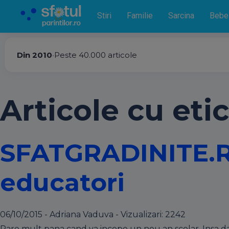
Stiri
Familie
Sarcina
Bebe
Din 2010
•
Peste 40.000 articole
Articole cu etic
SFATGRADINITE.RO:
educatori
06/10/2015 - Adriana Vaduva - Vizualizari:
2242
Pare mult pana cand va incepe un nou an scolar. Insa daca 