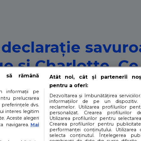
 declarație savuro
e și Charlotte. Ce
e să rămână
Atât noi, cât și partenerii no
pentru a oferi:
 informații pe
Dezvoltarea și îmbunătățirea serviciilor
entru prelucrarea
informațiilor de pe un dispozitiv.
 preferințele dvs.
reclamelor. Utilizarea profilurilor pen
ui interes legitim
, unde a legat o conversație cu o fetiță. Mai mult, chiar a
personalizat. Crearea profilurilor d
e. Aceste alegeri
Utilizarea profilurilor pentru selectarea
Crearea profilurilor pentru publicitat
ta navigarea.
Mai
performanței conținutului. Utilizarea
selecta conținutul. Înțelegerea publi
i
Contact
Partener: Depositphotos.com
P
combinații de date din surse diferite. 