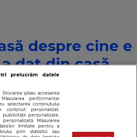
asă despre cine e
 a dat din casă
ștri prelucrăm datele
. Stocarea și/sau accesarea
 Măsurarea performanței
tru selectarea conținutului
 ”dat din casă”, ar spune unii, pentru că a făcut referiri
e conținut personalizat.
 publicității personalizate.
e personalizată. Măsurarea
 datelor limitate pentru a
cului prin statistici sau
artener: Dreamstime
Utilizarea de date limitate