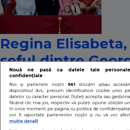
Regina Elisabeta,
șeful dintre Georg
Nouă ne pasă ca datele tale personal
monarhul
confidențiale
Noi și partenerii noștri
961
stocăm și/sau accesăm
dispozitivul dvs., precum identificatorii cookie unici p
27/01/2018 - Adriana Vaduva - Vizualizari:
635
datelor cu caracter personal. Puteți accepta sau gestiona
făcând clic mai jos, respectiv vă puteți opune utilizării un
Regina Elisabeta a II-a a participat recent la un eveniment
în orice moment pe pagina cu politica de confidențialitat
la caracterul strănepoților săi, George și Charlotte.
vor fi raportate partenerilor noștri și nu vă vor afec
detalii
multe detalii
About us – Despre no