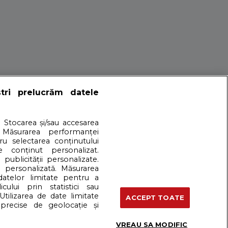
O luna EXTREM DE
ștri prelucrăm datele
a ne asteptam?
. Stocarea și/sau accesarea
 Măsurarea performanței
tru selectarea conținutului
e conținut personalizat.
 publicității personalizate.
Evenimentele urmatoare nu se anunta mai putin intense!
e personalizată. Măsurarea
 datelor limitate pentru a
cului prin statistici sau
artener: Dreamstime
Utilizarea de date limitate
ACCEPT TOATE
precise de geolocație și
VREAU SA MODIFIC
Termeni si conditii