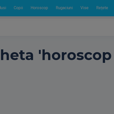
lusi
Copii
Horoscop
Rugaciuni
Vise
Rețete
cheta 'horoscop