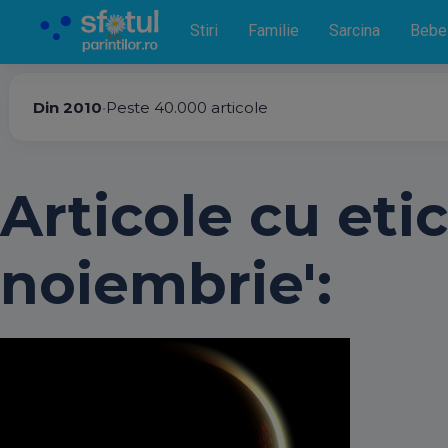
Stiri
Familie
Sarcina
Bebe
Din 2010
•
Peste 40.000 articole
Articole cu eti
noiembrie':