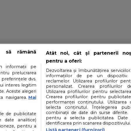
NOIEMBRIE 2022. 
e să rămână
Atât noi, cât și partenerii no
pentru a oferi:
r apare! La ce s
 informații pe
Dezvoltarea și îmbunătățirea serviciilor
entru prelucrarea
informațiilor de pe un dispozitiv.
 preferințele dvs.
reclamelor. Utilizarea profilurilor pen
ui interes legitim
personalizat. Crearea profilurilor d
e. Aceste alegeri
Utilizarea profilurilor pentru selectarea
tr-un an super intens din punct de vedere astrologic. 
Crearea profilurilor pentru publicitat
ta navigarea.
Mai
performanței conținutului. Utilizarea
selecta conținutul. Înțelegerea publi
i
Contact
Partener: Depositphotos.com
P
combinații de date din surse diferite. 
ile de publicitate
pentru a selecta publicitatea. Date 
 date analitice)
identificarea prin scanarea dispozitivului.
ioneze, pentru a
atea datelor cu caracter personal
Politica cookies
Listă parteneri (furnizori)