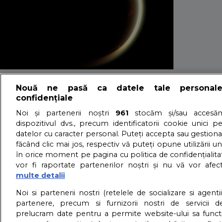
Horoscop lunar 
Nouă ne pasă ca datele tale personal
confidențiale
PUTERNICA cum ra
Noi și partenerii noștri
961
stocăm și/sau accesăm
dispozitivul dvs., precum identificatorii cookie unici p
datelor cu caracter personal. Puteți accepta sau gestiona
făcând clic mai jos, respectiv vă puteți opune utilizării un
29/10/2022 - Adriana Vaduva - Vizualizari:
111715
în orice moment pe pagina cu politica de confidențialitat
Iata horoscop lunar noiembrie 2022, penultima luna din
vor fi raportate partenerilor noștri și nu vă vor afec
detalii
multe detalii
About us – Despre no
Noi si partenerii nostri (retelele de socializare si agenti
partenere, precum si furnizorii nostri de servicii de
prelucram date pentru a permite website-ului sa funct
GDPR – Confidentialit