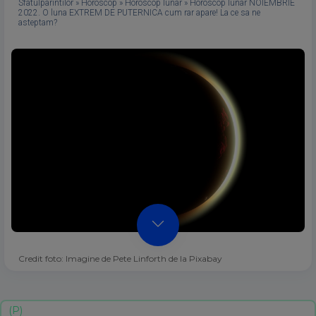
Sfatulparintilor
»
Horoscop
»
Horoscop lunar
»
Horoscop lunar NOIEMBRIE
2022. O luna EXTREM DE PUTERNICA cum rar apare! La ce sa ne
asteptam?
Credit foto: Imagine de Pete Linforth de la Pixabay