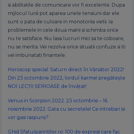
si abilitatile de comunicare vor fi excelente. Dupa
mijlocul lunii pot aparea unele tensiuni dar ele
sunt o pata de culoare in monotonia vietii. Ia
problemele in cele doua maini si schimba orice
nu te satisface. Nu lasa lucruri mici sa te coboare,
nu se merita. Vei rezolva orice situatii confuze si iti
vei imbunatati finantele.
Horoscop special: Saturn direct în Vărsător 2022!
Din 23 octombrie 2022, lordul karmei pregătește
NOI LECȚII SERIOASE de învățat!
Venus in Scorpion 2022. 23 octombrie – 16
noiembrie 2022. Gata cu secretele! Ce intrebari isi
vor gasi raspuns?
Ghid Sfatulparintilor.ro: 100 de expresii care fac