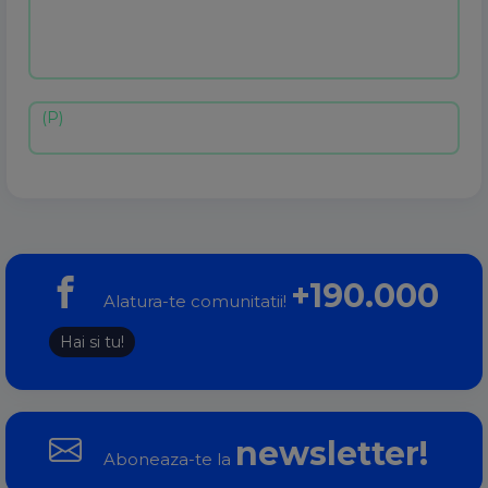
+190.000
Alatura-te comunitatii!
Hai si tu!
newsletter!
Aboneaza-te la