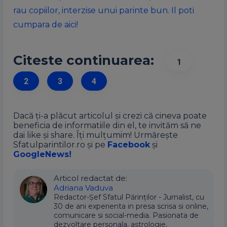
rau copiilor, interzise unui parinte bun. Il poti
cumpara de aici!
Citeste continuarea:
1
2
3
4
Dacă ți-a plăcut articolul și crezi că cineva poate
beneficia de informatiile din el, te invităm să ne
dai like și share. Îți mulțumim! Urmărește
Sfatulparintilor.ro și pe
Facebook
și
GoogleNews!
Articol redactat de:
Adriana Vaduva
Redactor-Șef Sfatul Părinților - Jurnalist, cu
30 de ani experienta in presa scrisa si online,
comunicare si social-media. Pasionata de
dezvoltare personala, astrologie,