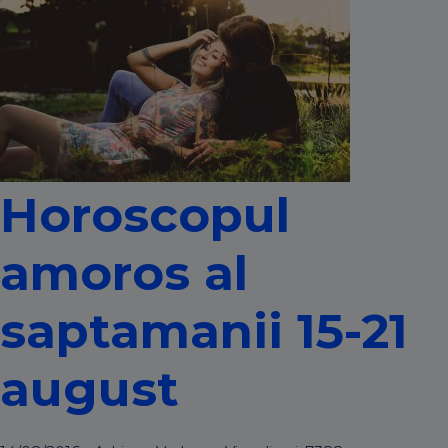
Horoscopul
amoros al
saptamanii 15-21
august