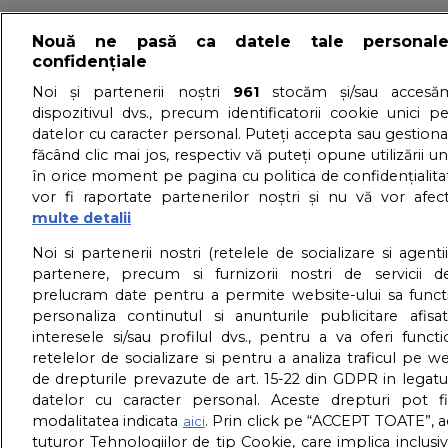
About us – Despre no
Nouă ne pasă ca datele tale personal
confidențiale
GDPR – Confidentialit
Noi și partenerii noștri
961
stocăm și/sau accesăm
dispozitivul dvs., precum identificatorii cookie unici p
datelor cu caracter personal. Puteți accepta sau gestiona
făcând clic mai jos, respectiv vă puteți opune utilizării un
în orice moment pe pagina cu politica de confidențialitat
vor fi raportate partenerilor noștri și nu vă vor afec
multe detalii
Noi si partenerii nostri (retelele de socializare si agenti
partenere, precum si furnizorii nostri de servicii de
prelucram date pentru a permite website-ului sa funct
personaliza continutul si anunturile publicitare afis
interesele si/sau profilul dvs., pentru a va oferi functi
retelelor de socializare si pentru a analiza traficul pe we
de drepturile prevazute de art. 15-22 din GDPR in legatu
datelor cu caracter personal. Aceste drepturi pot fi
modalitatea indicata
. Prin click pe “ACCEPT TOATE”, a
aici
tuturor Tehnologiilor de tip Cookie, care implica inclusi