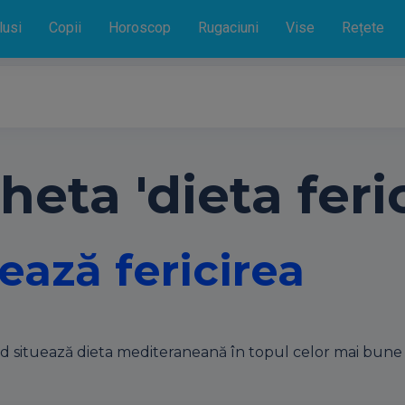
lusi
Copii
Horoscop
Rugaciuni
Vise
Rețete
heta 'dieta feric
ează fericirea
 situează dieta mediteraneană în topul celor mai bune sti