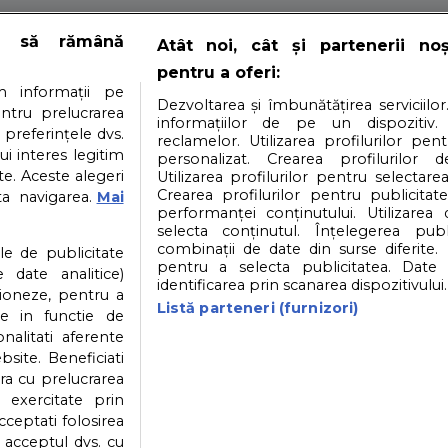
i
Contact
Partener: Depositphotos.com
P
e să rămână
Atât noi, cât și partenerii no
pentru a oferi:
atea datelor cu caracter personal
Politica cookies
 informații pe
Dezvoltarea și îmbunătățirea serviciilor
entru prelucrarea
informațiilor de pe un dispozitiv.
 preferințele dvs.
reclamelor. Utilizarea profilurilor pen
ui interes legitim
personalizat. Crearea profilurilor d
© 2026
SfatulParintilor.ro
.
Designed by Live Design
e. Aceste alegeri
Utilizarea profilurilor pentru selectarea
Crearea profilurilor pentru publicitat
ta navigarea.
Mai
performanței conținutului. Utilizarea
selecta conținutul. Înțelegerea publi
combinații de date din surse diferite. 
ile de publicitate
pentru a selecta publicitatea. Date 
 date analitice)
identificarea prin scanarea dispozitivului.
ioneze, pentru a
Listă parteneri (furnizori)
ate in functie de
onalitati aferente
bsite. Beneficiati
ra cu prelucrarea
 exercitate prin
cceptati folosirea
v acceptul dvs. cu