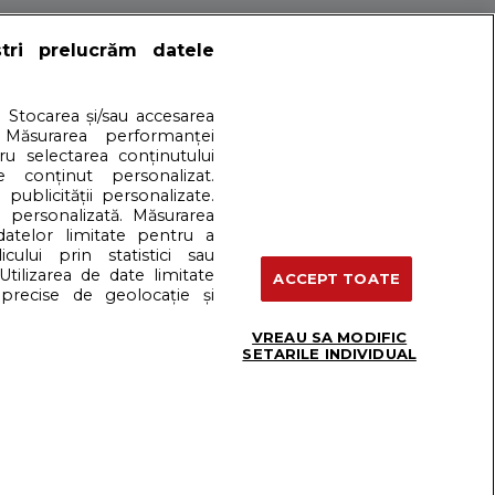
artener: Dreamstime
ștri prelucrăm datele
Termeni si conditii
. Stocarea și/sau accesarea
 Măsurarea performanței
tru selectarea conținutului
e conținut personalizat.
 publicității personalizate.
e personalizată. Măsurarea
 datelor limitate pentru a
cului prin statistici sau
Utilizarea de date limitate
ACCEPT TOATE
precise de geolocație și
VREAU SA MODIFIC
SETARILE INDIVIDUAL