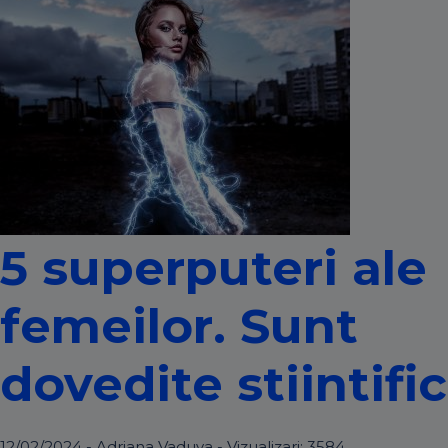
5 superputeri ale
femeilor. Sunt
dovedite stiintific
12/02/2024 - Adriana Vaduva - Vizualizari:
3584