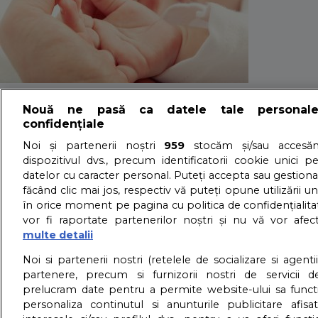
Obiecte “must-ha
Nouă ne pasă ca datele tale personal
confidențiale
te-ai fi gandit la e
Noi și partenerii noștri
959
stocăm și/sau accesăm
dispozitivul dvs., precum identificatorii cookie unici p
datelor cu caracter personal. Puteți accepta sau gestiona
făcând clic mai jos, respectiv vă puteți opune utilizării un
14/07/2024 - Adriana Vaduva - Vizualizari:
5832
în orice moment pe pagina cu politica de confidențialitat
Iata 6 obiecte “must have” de care au nevoie proaspetele 
vor fi raportate partenerilor noștri și nu vă vor afec
detalii
multe detalii
About us – Despre no
Noi si partenerii nostri (retelele de socializare si agenti
partenere, precum si furnizorii nostri de servicii de
prelucram date pentru a permite website-ului sa funct
GDPR – Confidentialit
personaliza continutul si anunturile publicitare afis