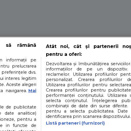
ve” pentru proas
e să rămână
Atât noi, cât și partenerii no
pentru a oferi:
le
 informații pe
Dezvoltarea și îmbunătățirea serviciilor
entru prelucrarea
informațiilor de pe un dispozitiv.
 preferințele dvs.
reclamelor. Utilizarea profilurilor pen
ui interes legitim
personalizat. Crearea profilurilor d
e. Aceste alegeri
Utilizarea profilurilor pentru selectarea
mamici. Nu te-ai fi gandit la ele.
Crearea profilurilor pentru publicitat
ta navigarea.
Mai
performanței conținutului. Utilizarea
selecta conținutul. Înțelegerea publi
i
Contact
Partener: Depositphotos.com
P
combinații de date din surse diferite. 
ile de publicitate
pentru a selecta publicitatea. Date 
 date analitice)
identificarea prin scanarea dispozitivului.
ioneze, pentru a
atea datelor cu caracter personal
Politica cookies
Listă parteneri (furnizori)
ate in functie de