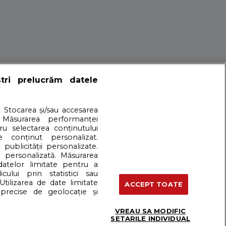
petele mamici. Nu
ștri prelucrăm datele
. Stocarea și/sau accesarea
 Măsurarea performanței
tru selectarea conținutului
e conținut personalizat.
 publicității personalizate.
e personalizată. Măsurarea
 datelor limitate pentru a
cului prin statistici sau
artener: Dreamstime
Utilizarea de date limitate
ACCEPT TOATE
precise de geolocație și
VREAU SA MODIFIC
Termeni si conditii
SETARILE INDIVIDUAL