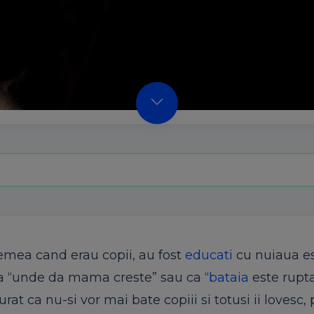
remea cand erau copii, au fost
educati
cu nuiaua es
ca “unde da mama creste” sau ca “
bataia
este rupta
urat ca nu-si vor mai bate copiii si totusi ii lovesc,