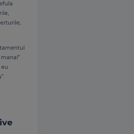
efula
ile,
erturile,
ortamentul
n mana!”
m eu
”.
ive