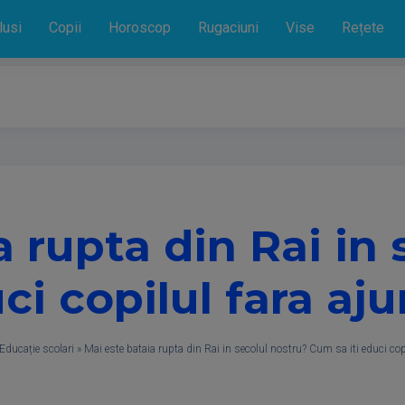
lusi
Copii
Horoscop
Rugaciuni
Vise
Rețete
a rupta din Rai in
ci copilul fara aju
Educație scolari
»
​Mai este bataia rupta din Rai in secolul nostru? Cum sa ​iti educi copi