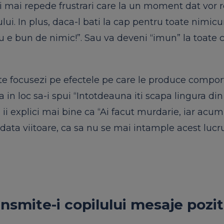
 mai repede frustrari care la un moment dat vor r
ului. In plus, daca-l bati la cap pentru toate nimicur
u e bun de nimic!”. Sau va deveni “imun” la toate c
 sa te focusezi pe efectele pe care le produce comp
ca in loc sa-i spui “Intotdeauna iti scapa lingura di
ii explici mai bine ca “Ai facut murdarie, iar acu
t data viitoare, ca sa nu se mai intample acest lucru
ansmite-i copilului mesaje pozit