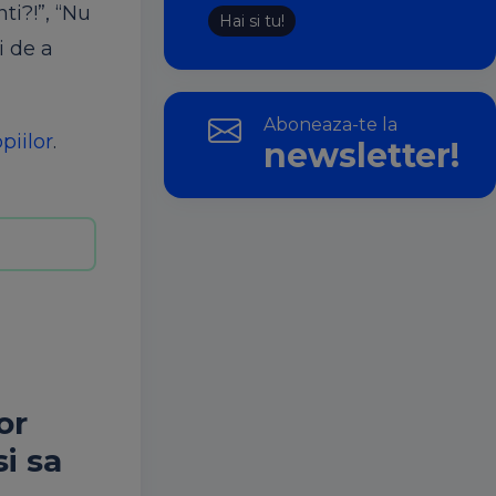
ti?!”, “Nu
Hai si tu!
i de a
Aboneaza-te la
piilor
.
newsletter!
or
si sa