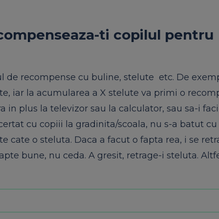
ecompenseaza-ti copilul pentru
mul de recompense cu buline, stelute etc. De exem
ute, iar la acumularea a X stelute va primi o reco
 in plus la televizor sau la calculator, sau sa-i faci
certat cu copiii la gradinita/scoala, nu s-a batut cu
este cate o steluta. Daca a facut o fapta rea, i se ret
te bune, nu ceda. A gresit, retrage-i steluta. Altfel