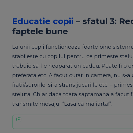
Educatie copii
– sfatul 3: R
faptele bune
La unii copii functioneaza foarte bine siste
stabileste cu copilul pentru ce primeste stel
trebuie sa fie neaparat un cadou. Poate fi o ora
preferata etc. A facut curat in camera, nu s-a 
fratii/surorile, si-a strans jucariile etc. – prim
steluta. Chiar daca toata saptamana a facut fap
transmite mesajul “Lasa ca ma iarta!”.