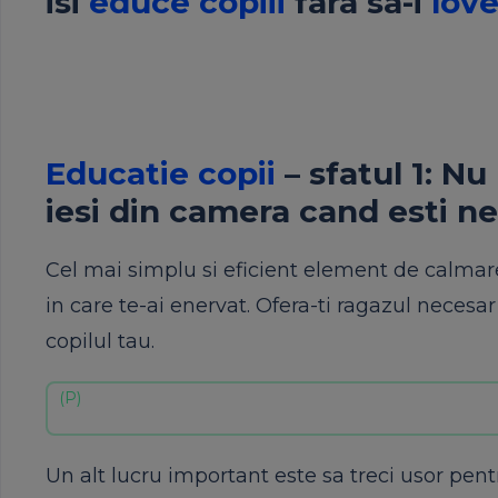
isi
educe copiii
fara sa-i
lov
Educatie copii
– sfatul 1: N
iesi din camera cand esti n
Cel mai simplu si eficient element de calmare
in care te-ai enervat. Ofera-ti ragazul necesar
copilul tau.
Un alt lucru important este sa treci usor pent