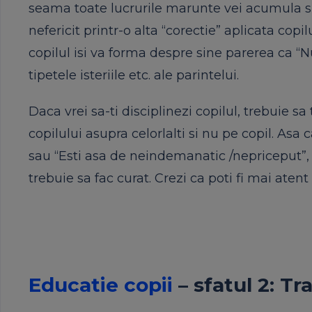
seama toate lucrurile marunte vei acumula si
nefericit printr-o alta “corectie” aplicata copil
copilul isi va forma despre sine parerea ca “N
tipetele isteriile etc. ale parintelui.
Daca vrei sa-ti disciplinezi copilul, trebuie
copilului asupra celorlalti si nu pe copil. Asa 
sau “Esti asa de neindemanatic /nepriceput”, 
trebuie sa fac curat. Crezi ca poti fi mai aten
Educatie copii
– sfatul 2: Tr