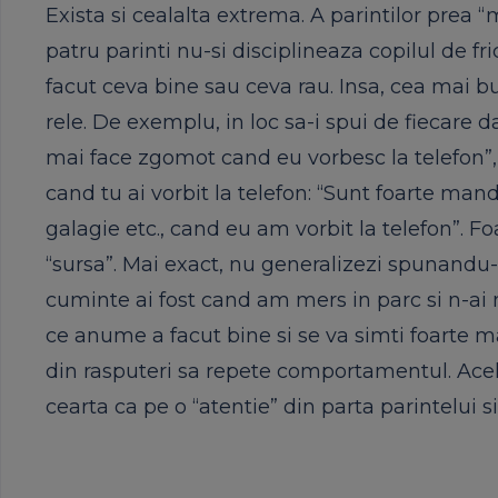
Exista si cealalta extrema. A parintilor prea “
patru parinti nu-si disciplineaza copilul de fric
facut ceva bine sau ceva rau. Insa, cea mai bu
rele. De exemplu, in loc sa-i spui de fiecare 
mai face zgomot cand eu vorbesc la telefon”, s
cand tu ai vorbit la telefon: “Sunt foarte man
galagie etc., cand eu am vorbit la telefon”. 
“sursa”. Mai exact, nu generalizezi spunandu-i 
cuminte ai fost cand am mers in parc si n-ai mai 
ce anume a facut bine si se va simti foarte m
din rasputeri sa repete comportamentul. Acelas
cearta ca pe o “atentie” din parta parintelui si