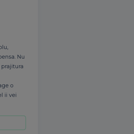
plu,
mpensa. Nu
 prajitura
rage o
 ii vei