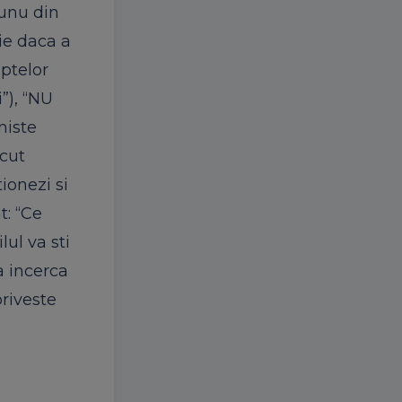
 unu din
tie daca a
aptelor
”), “NU
niste
acut
ionezi si
t: “Ce
lul va sti
a incerca
priveste