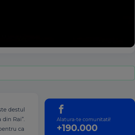
te destul
 din Rai”.
Alatura-te comunitatii!
+190.000
 pentru ca