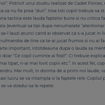
moi”. Potrivit unui studiu realizat de Cadet Forces,
a sa nu fie prea “duri”. Insa toti copiii trebuie sa s
na tactica este lauda faptelor bune si nu critica f
data (eventual sa tipi dupa nenumarate “atentionari
a-l lauzi atunci cand ai observat ca s-a jucat in li
dru/mandra de tine ca te-ai jucat frumos si nu ai f
Foarte important, intotdeauna dupa o lauda sa ment
doar “Ce copil cuminte ai fost!”. Ci trebuie explica
tipat, n-ai mai lovit copiii etc.”. In acest fel, copi
andru. Mai mult, in dorinta de a primi noi laude, v
i lucru se va intampla si la faptele rele. Copilul 
 se va stradui sa le repete.