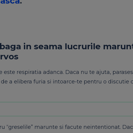
easca
.
u baga in seama lucrurile marunt
ervos
 este respiratia adanca. Daca nu te ajuta, parases
 de a elibera furia si intoarce-te pentru o discutie
ru “greselile” marunte si facute neintentionat. Dac