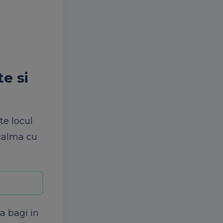
e si
te locul
 calma cu
a bagi in