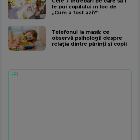
Cele 7 întrebări pe care să i
le pui copilului în loc de
„Cum a fost azi?”
Telefonul la masă: ce
observă psihologii despre
relația dintre părinți și copii