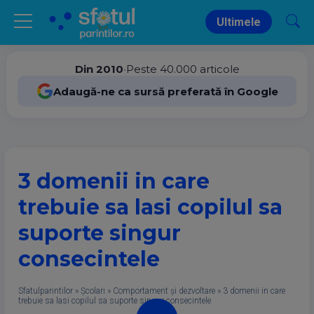
Ultimele
Din 2010
•
Peste 40.000 articole
Adaugă-ne ca sursă preferată în Google
3 domenii in care
trebuie sa lasi copilul sa
suporte singur
consecintele
Sfatulparintilor
»
Școlari
»
Comportament și dezvoltare
»
3 domenii in care
trebuie sa lasi copilul sa suporte singur consecintele