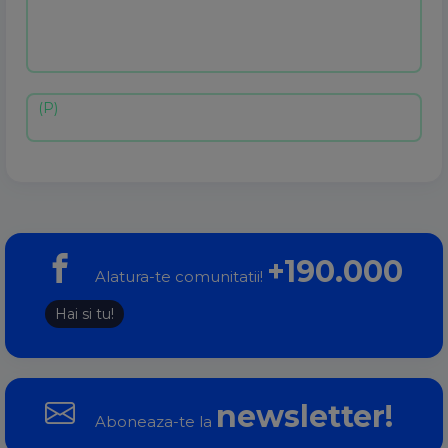
+190.000
Alatura-te comunitatii!
Hai si tu!
newsletter!
Aboneaza-te la