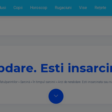
lusi
Copii
Horoscop
Rugaciuni
Vise
Rețete
bdare. Esti insarc
fatulparintilor
»
Sarcină
»
În timpul sarcinii
»
Arzi de nerabdare. Esti insarcinata sau n