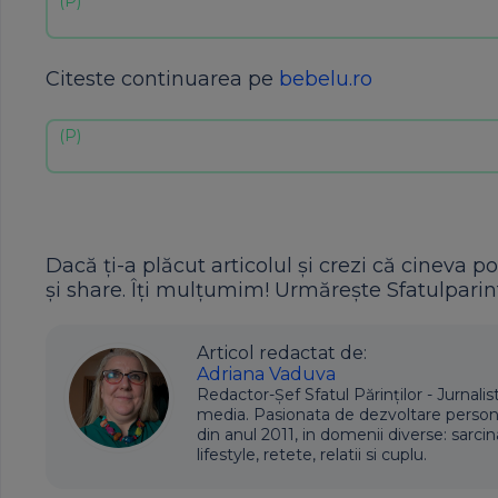
Citeste continuarea pe
bebelu.ro
Dacă ți-a plăcut articolul și crezi că cineva po
și share. Îți mulțumim! Urmărește Sfatulparint
Articol redactat de:
Adriana Vaduva
Redactor-Șef Sfatul Părinților - Jurnalis
media. Pasionata de dezvoltare personala,
din anul 2011, in domenii diverse: sarcin
lifestyle, retete, relatii si cuplu.