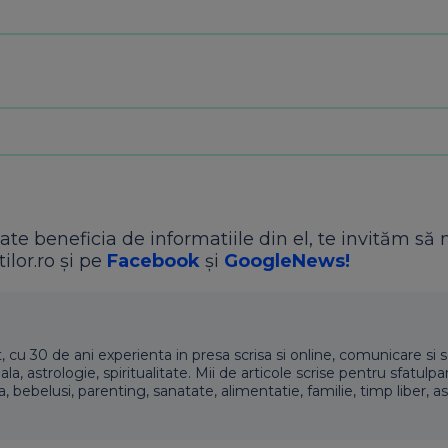
ate beneficia de informatiile din el, te invităm să 
ilor.ro și pe
Facebook
și
GoogleNews!
t, cu 30 de ani experienta in presa scrisa si online, comunicare si s
 astrologie, spiritualitate. Mii de articole scrise pentru sfatulpari
a, bebelusi, parenting, sanatate, alimentatie, familie, timp liber, as