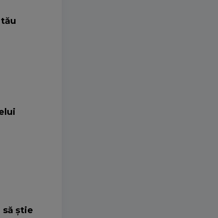
 tău
elui
 să știe