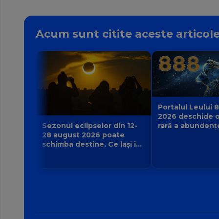
Acum sunt citite aceste articol
Portalul Leului 8
2026 deschide o
rară a abundenț
Sezonul eclipselor din 12-
poate manifesta
28 august 2026 poate
zodie?
schimba destine. Ce lași în
urmă și ce viață nouă
începe pentru zodia ta?