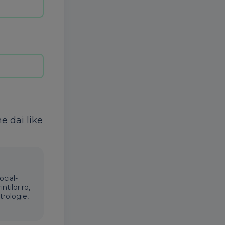
ne dai like
ocial-
ntilor.ro,
trologie,