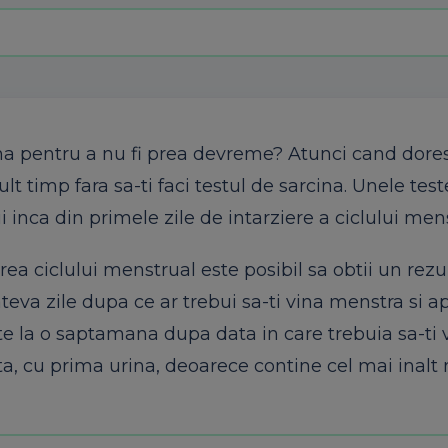
na pentru a nu fi prea devreme? Atunci cand dores
lt timp fara sa-ti faci testul de sarcina. Unele tes
 inca din primele zile de intarziere a ciclului men
rea ciclului menstrual este posibil sa obtii un rezu
ateva zile dupa ce ar trebui sa-ti vina menstra si a
ate la o saptamana dupa data in care trebuia sa-ti 
ta, cu prima urina, deoarece contine cel mai inalt 