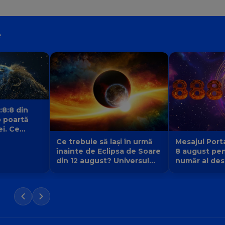
e
:8:8 din
 poartă
ei. Ce
 fiecare
Ce trebuie să lași în urmă
Mesajul Porta
înainte de Eclipsa de Soare
8 august pen
din 12 august? Universul
număr al dest
face loc unei vieți noi
la 9