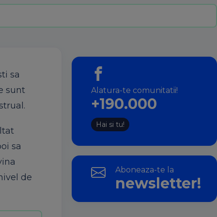
ti sa
te sunt
Alatura-te comunitatii!
+190.000
strual.
Hai si tu!
ltat
poi sa
vina
Aboneaza-te la
nivel de
newsletter!