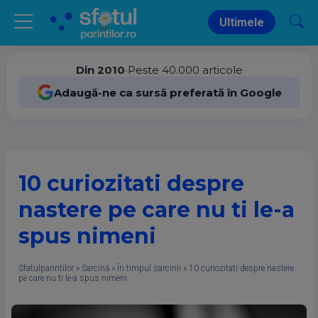
Ultimele
Din 2010
•
Peste 40.000 articole
Adaugă-ne ca sursă preferată în Google
10 curiozitati despre
nastere pe care nu ti le-a
spus nimeni
Sfatulparintilor
»
Sarcină
»
În timpul sarcinii
»
10 curiozitati despre nastere
pe care nu ti le-a spus nimeni