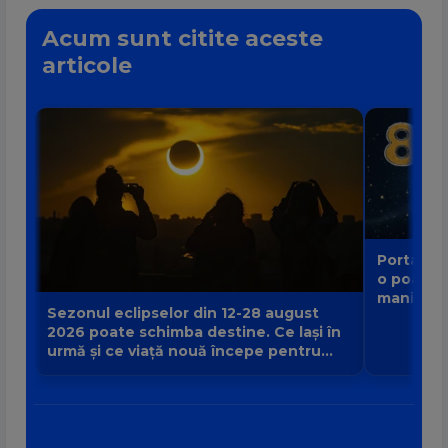
Acum sunt citite aceste
articole
Portalul 
o poartă
manifest
Sezonul eclipselor din 12-28 august
2026 poate schimba destine. Ce lași în
urmă și ce viață nouă începe pentru
zodia ta?