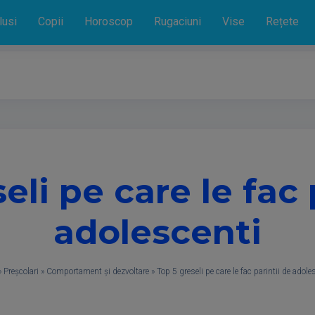
lusi
Copii
Horoscop
Rugaciuni
Vise
Rețete
eli pe care le fac 
adolescenti
»
Preșcolari
»
Comportament și dezvoltare
»
Top 5 greseli pe care le fac parintii de adole