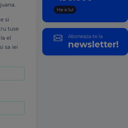
ijuana.
Hai si tu!
e si
tru tuse
Aboneaza-te la
la el
newsletter!
i sa iei