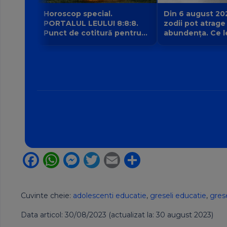
Horoscop special.
Din 6 august 20
PORTALUL LEULUI 8:8:8.
zodii pot atrage
Punct de cotitură pentru
abundența. Ce l
zodii? Ce nu mai poate fi
intrarea planetei 
amânat începând din 8
banilor Venus în
august?
Facebook
WhatsApp
Messenger
Twitter
Email
Partajează
Cuvinte cheie:
adolescenti educatie
,
greseli educatie
,
grese
Data articol: 30/08/2023 (actualizat la: 30 august 2023)