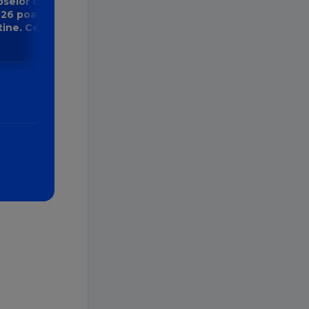
selor din 12-
026 poate
ne. Ce lași în
iață nouă
u zodia ta?