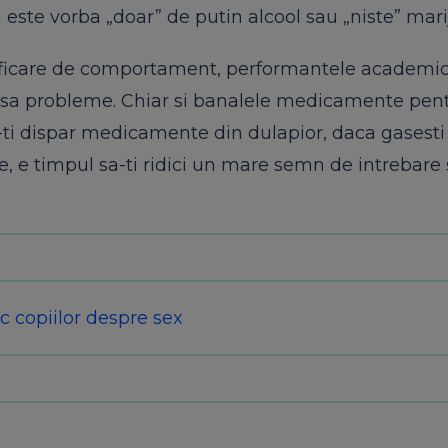
 este vorba „doar” de putin alcool sau „niste” mar
ficare de comportament, performantele academic
lansa probleme. Chiar si banalele medicamente pen
-ti dispar medicamente din dulapior, daca gasesti 
te, e timpul sa-ti ridici un mare semn de intrebare s
sc copiilor despre sex