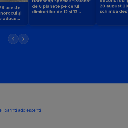
Sezonul eclip
Horoscop special: ”Paradă”
28 august 2
de 6 planete pe cerul
26 aceste
schimba desti
dimineților de 12 și 13
 norocul și
urmă și ce v
august 2026. Cine primește
e aduce
începe pentr
semnul că destinul își
iubirii și a
schimbă direcția?
 Balanță?
li parinti adolescenti