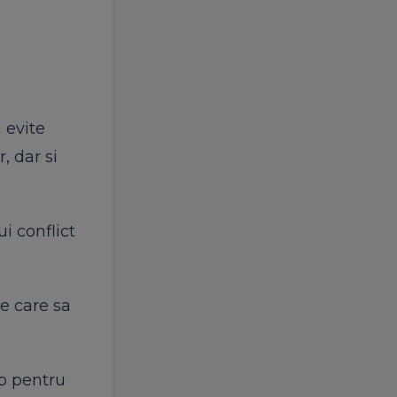
 evite
, dar si
ui conflict
pe care sa
mp pentru