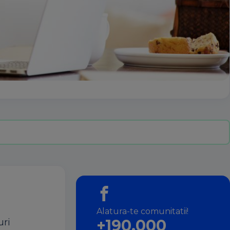
Alatura-te comunitatii!
+190.000
uri