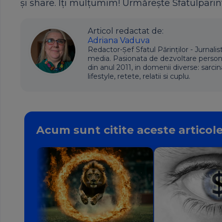
și share. Îți mulțumim! Urmărește Sfatulparint
Articol redactat de:
Adriana Vaduva
Redactor-Șef Sfatul Părinților - Jurnalis
media. Pasionata de dezvoltare personala,
din anul 2011, in domenii diverse: sarcin
lifestyle, retete, relatii si cuplu.
Acum sunt citite aceste articol