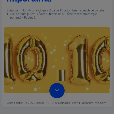
Sfatulparintilor
»
Numerologie
»
Ziua de 10 octombrie ne deschide portalul
10/10 de mare putere. Află ce ai nevoie să știi despre aceasta energie
importantă
»
Pagina 2
Credit foto: ID 202265358 | 10 10 © RorygezFresh | Dreamstime.com