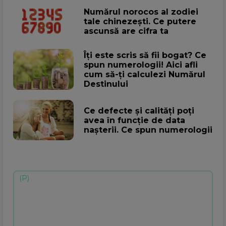
Numărul norocos al zodiei
tale chinezești. Ce putere
ascunsă are cifra ta
Îți este scris să fii bogat? Ce
spun numerologii! Aici afli
cum să-ți calculezi Numărul
Destinului
Ce defecte și calități poți
avea în funcție de data
nașterii. Ce spun numerologii