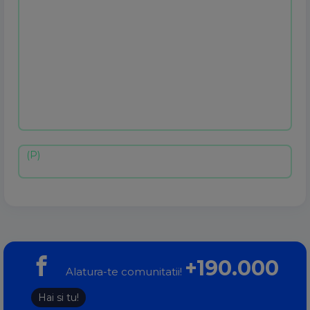
+190.000
Alatura-te comunitatii!
Hai si tu!