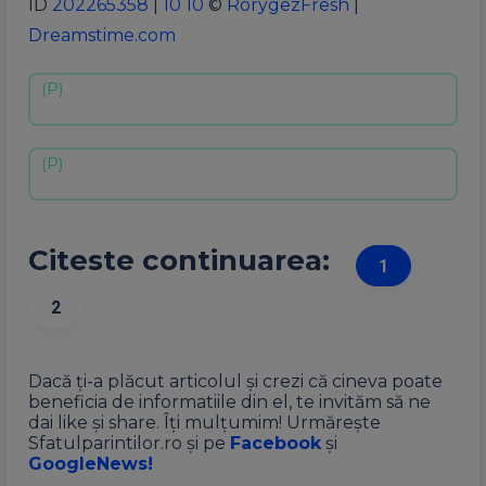
ID
202265358
|
10 10
©
RorygezFresh
|
Dreamstime.com
Citeste continuarea:
1
2
Dacă ți-a plăcut articolul și crezi că cineva poate
beneficia de informatiile din el, te invităm să ne
dai like și share. Îți mulțumim! Urmărește
Sfatulparintilor.ro și pe
Facebook
și
GoogleNews!