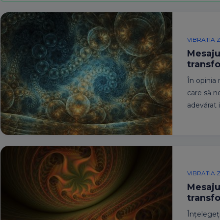
VIBRATIA Z
Mesajul
transfo
În opinia
care să ne
adevărat 
VIBRATIA Z
Mesajul
transf
Înțelegeți