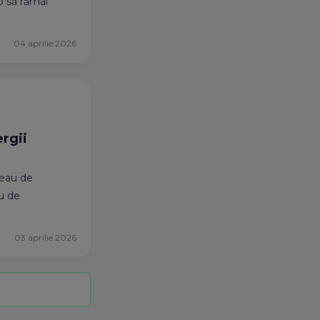
 o să rămâi
04 aprilie 2026
ergii
geau de
au de
03 aprilie 2026