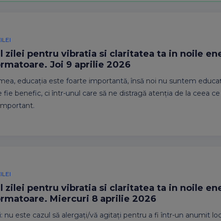
ILEI
 zilei pentru vibratia si claritatea ta in noile en
rmatoare. Joi 9 aprilie 2026
 mea, educația este foarte importantă, însă noi nu suntem educa
 fie benefic, ci într-unul care să ne distragă atenția de la ceea c
important.
ILEI
 zilei pentru vibratia si claritatea ta in noile en
ormatoare. Miercuri 8 aprilie 2026
: nu este cazul să alergați/vă agitați pentru a fi într-un anumit lo