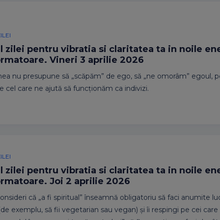
ILEI
 zilei pentru vibratia si claritatea ta in noile en
rmatoare. Vineri 3 aprilie 2026
nea nu presupune să „scăpăm” de ego, să „ne omorâm” egoul, p
e cel care ne ajută să funcționăm ca indivizi.
ILEI
 zilei pentru vibratia si claritatea ta in noile en
rmatoare. Joi 2 aprilie 2026
nsideri că „a fi spiritual” înseamnă obligatoriu să faci anumite lu
 (de exemplu, să fii vegetarian sau vegan) și îi respingi pe cei car