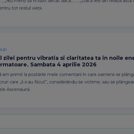
.”, „Nu meriți să fii iubit decât dacă……”, „Dacă ieși din relația asta
ntru tot restul vieții.
ILEI
 zilei pentru vibratia si claritatea ta in noile en
ormatoare. Sambata 4 aprilie 2026
nd am primit la postările mele comentarii în care oamenii se plân
ucruri care „li s-au făcut”, considerându-se victime, sau se plânge
e Ascensiunii.