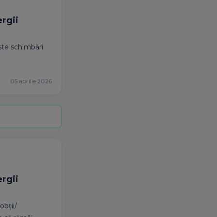
ergii
este schimbări
05 aprilie 2026
ergii
obții/