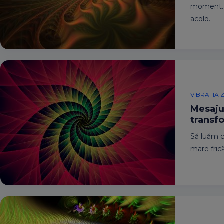
moment. D
acolo.
VIBRATIA Z
Mesajul
transfo
Să luăm c
mare frică