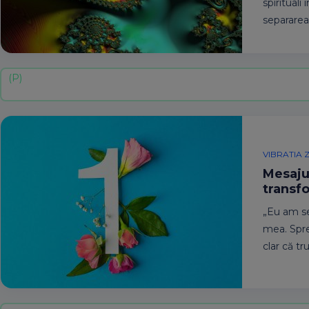
spirituali
separarea.
VIBRATIA Z
Mesajul
transfo
„Eu am se
mea. Spre
clar că t