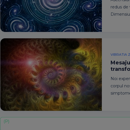
redus de v
Dimensiu
VIBRATIA Z
Mesajul
transfo
Noi exper
corpul no
simptome