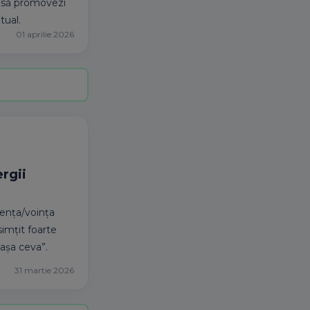
ât să promovezi
tual.
01 aprilie 2026
ergii
gența/voința
imțit foarte
așa ceva”.
31 martie 2026