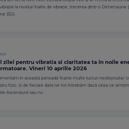
ibrație la niveluri înalte de vibrație, trecerea dintr-o Dimensiune (
ne (5D).
ILEI
 zilei pentru vibratia si claritatea ta in noile en
rmatoare. Vineri 10 aprilie 2026
imentăm în această perioadă foarte multe lucruri neobișnuite/ ci
stru fizic. Și de fiecare dată ne tot întrebăm dacă ceea ce simțim
le Ascensiunii sau nu