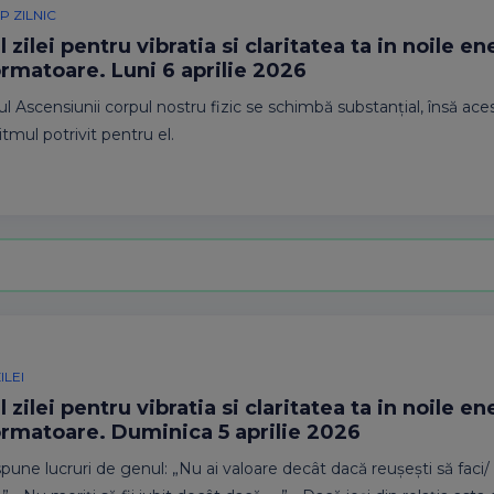
 ZILNIC
 zilei pentru vibratia si claritatea ta in noile en
ormatoare. Luni 6 aprilie 2026
ul Ascensiunii corpul nostru fizic se schimbă substanțial, însă ac
ritmul potrivit pentru el.
ILEI
 zilei pentru vibratia si claritatea ta in noile en
ormatoare. Duminica 5 aprilie 2026
spune lucruri de genul: „Nu ai valoare decât dacă reușești să faci/ 