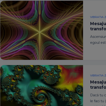
VIBRATIA Z
Mesajul
transfo
Ascensiu
egoul est
VIBRATIA Z
Mesajul
transfo
Dacă tu co
le faci tu