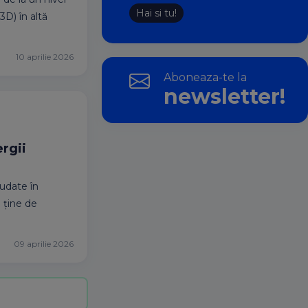
Hai si tu!
3D) în altă
10 aprilie 2026
Aboneaza-te la
newsletter!
ergii
udate în
 ține de
09 aprilie 2026