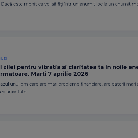
acă este menit ca voi să fiți într-un anumit loc la un anumit mo
ILEI
 zilei pentru vibratia si claritatea ta in noile en
rmatoare. Marti 7 aprilie 2026
azul unui om care are mari probleme financiare, are datorii mari 
 și anxietate.