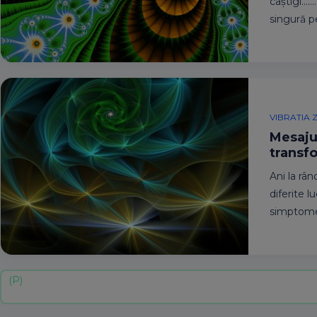
câștigi…….
singură pe
VIBRATIA Z
Mesajul
transf
Ani la râ
diferite l
simptomel