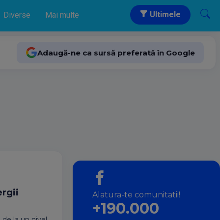
Ultimele
Diverse
Mai multe
Adaugă-ne ca sursă preferată în Google
ergii
Alatura-te comunitatii!
+190.000
a de la un nivel