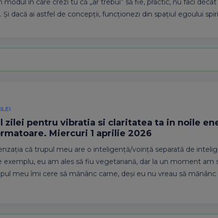
 în modul în care crezi tu că „ar trebui” să fie, practic, nu faci dec
 Și dacă ai astfel de concepții, funcționezi din spațiul egoului spiri
ILEI
 zilei pentru vibratia si claritatea ta in noile en
rmatoare. Miercuri 1 aprilie 2026
nzația că trupul meu are o inteligență/voință separată de inteli
 exemplu, eu am ales să fiu vegetariană, dar la un moment am s
rupul meu îmi cere să mănânc carne, deși eu nu vreau să mănânc 