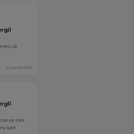
ergii
entru că
02 aprilie 2026
ergii
cruri pe care
e nu sunt