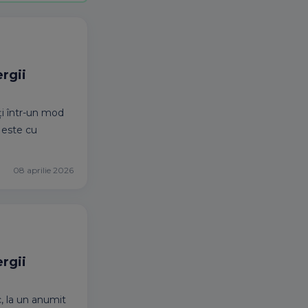
ergii
ți într-un mod
e este cu
08 aprilie 2026
ergii
c, la un anumit