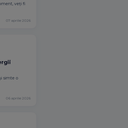
ment, veți fi
07 aprilie 2026
ergii
și simte o
06 aprilie 2026