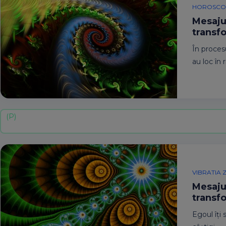
HOROSCOP
Mesajul
transf
În proces
au loc în 
VIBRATIA Z
Mesajul
transf
Egoul îți 