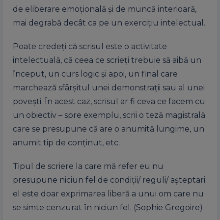
de eliberare emoțională și de muncă interioară,
mai degrabă decât ca pe un exercițiu intelectual.
Poate credeți că scrisul este o activitate
intelectuală, că ceea ce scrieți trebuie să aibă un
început, un curs logic și apoi, un final care
marchează sfârșitul unei demonstrații sau al unei
povești. În acest caz, scrisul ar fi ceva ce facem cu
un obiectiv – spre exemplu, scrii o teză magistrală
care se presupune că are o anumită lungime, un
anumit tip de conținut, etc.
Tipul de scriere la care mă refer eu nu
presupune niciun fel de condiții/ reguli/ așteptari;
el este doar exprimarea liberă a unui om care nu
se simte cenzurat în niciun fel. (Sophie Gregoire)