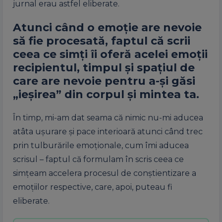
jurnal erau astfel eliberate.
Atunci când o emoție are nevoie
să fie procesată, faptul că scrii
ceea ce simți îi oferă acelei emoții
recipientul, timpul și spațiul de
care are nevoie pentru a-și găsi
„ieșirea” din corpul și mintea ta.
În timp, mi-am dat seama că nimic nu-mi aducea
atâta ușurare și pace interioară atunci când trec
prin tulburările emoționale, cum îmi aducea
scrisul – faptul că formulam în scris ceea ce
simțeam accelera procesul de conștientizare a
emoțiilor respective, care, apoi, puteau fi
eliberate.