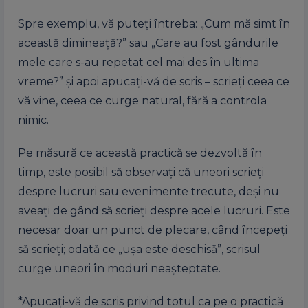
Spre exemplu, vă puteți întreba: „Cum mă simt în
această dimineață?” sau „Care au fost gândurile
mele care s-au repetat cel mai des în ultima
vreme?” și apoi apucați-vă de scris – scrieți ceea ce
vă vine, ceea ce curge natural, fără a controla
nimic.
Pe măsură ce această practică se dezvoltă în
timp, este posibil să observați că uneori scrieți
despre lucruri sau evenimente trecute, deși nu
aveați de gând să scrieți despre acele lucruri. Este
necesar doar un punct de plecare, când începeți
să scrieți; odată ce „ușa este deschisă”, scrisul
curge uneori în moduri neașteptate.
*Apucați-vă de scris privind totul ca pe o practică