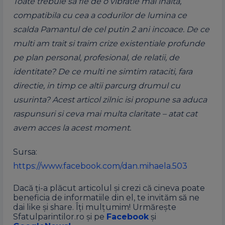
Toate trebuie sa fie de o vibratie mai inalta,
compatibila cu cea a codurilor de lumina ce
scalda Pamantul de cel putin 2 ani incoace. De ce
multi am trait si traim crize existentiale profunde
pe plan personal, profesional, de relatii, de
identitate? De ce multi ne simtim rataciti, fara
directie, in timp ce altii parcurg drumul cu
usurinta? Acest articol zilnic isi propune sa aduca
raspunsuri si ceva mai multa claritate – atat cat
avem acces la acest moment.
Sursa:
https://www.facebook.com/dan.mihaela.503
Dacă ți-a plăcut articolul și crezi că cineva poate
beneficia de informatiile din el, te invităm să ne
dai like și share. Îți mulțumim! Urmărește
Sfatulparintilor.ro și pe
Facebook
și