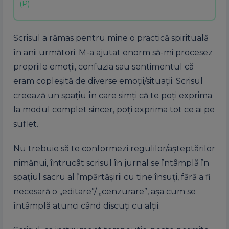
Scrisul a rămas pentru mine o practică spirituală
în anii următori. M-a ajutat enorm să-mi procesez
propriile emoții, confuzia sau sentimentul că
eram copleșită de diverse emoții/situații. Scrisul
creează un spațiu în care simți că te poți exprima
la modul complet sincer, poți exprima tot ce ai pe
suflet.
Nu trebuie să te conformezi regulilor/așteptărilor
nimănui, întrucât scrisul în jurnal se întâmplă în
spațiul sacru al împărtășirii cu tine însuți, fără a fi
necesară o „editare”/ „cenzurare”, așa cum se
întâmplă atunci când discuți cu alții.