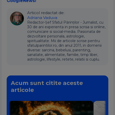
GoogleNews!
Articol redactat de:
Adriana Vaduva
Redactor-Șef Sfatul Părinților - Jurnalist, cu
30 de ani experienta in presa scrisa si online,
comunicare si social-media. Pasionata de
dezvoltare personala, astrologie,
spiritualitate. Mii de articole scrise pentru
sfatulparintilor.ro, din anul 2011, in domenii
diverse: sarcina, bebelusi, parenting,
sanatate, alimentatie, familie, timp liber,
astrologie, lifestyle, retete, relatii si cuplu.
Acum sunt citite aceste
articole