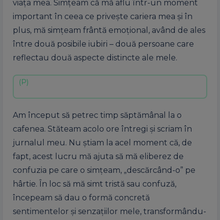
viața mea. Simțeam că mă aflu într-un moment
important în ceea ce privește cariera mea și în
plus, mă simțeam frântă emoțional, având de ales
între două posibile iubiri – două persoane care
reflectau două aspecte distincte ale mele.
Am început să petrec timp săptămânal la o
cafenea. Stăteam acolo ore întregi și scriam în
jurnalul meu. Nu știam la acel moment că, de
fapt, acest lucru mă ajuta să mă eliberez de
confuzia pe care o simțeam, „descărcând-o” pe
hârtie. În loc să mă simt tristă sau confuză,
începeam să dau o formă concretă
sentimentelor și senzațiilor mele, transformându-