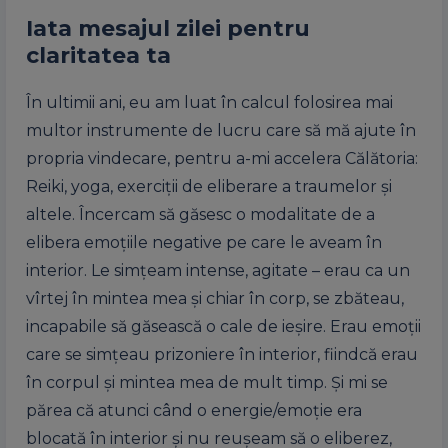
Iata mesajul zilei pentru
claritatea ta
În ultimii ani, eu am luat în calcul folosirea mai
multor instrumente de lucru care să mă ajute în
propria vindecare, pentru a-mi accelera Călătoria:
Reiki, yoga, exerciții de eliberare a traumelor și
altele. Încercam să găsesc o modalitate de a
elibera emoțiile negative pe care le aveam în
interior. Le simțeam intense, agitate – erau ca un
vîrtej în mintea mea și chiar în corp, se zbăteau,
incapabile să găsească o cale de ieșire. Erau emoții
care se simțeau prizoniere în interior, fiindcă erau
în corpul și mintea mea de mult timp. Și mi se
părea că atunci când o energie/emoție era
blocată în interior și nu reușeam să o eliberez,