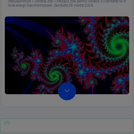
Sfatulparintilor
»
Vibratia zilei
»
Mesajul zilei pentru vibratia si claritatea ta in
noile energii transformatoare. Sambata 28 martie 2026