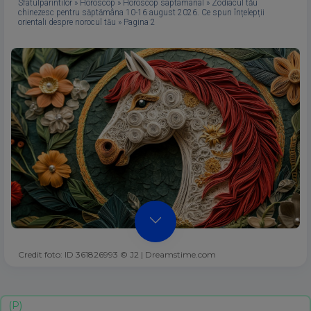
Sfatulparintilor
»
Horoscop
»
Horoscop saptamanal
»
Zodiacul tău
chinezesc pentru săptămâna 10-16 august 2026. Ce spun înțelepții
orientali despre norocul tău
»
Pagina 2
Credit foto: ID 361826993 © J2 | Dreamstime.com