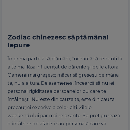
Zodiac chinezesc
săptămânal
Iepure
În prima parte a săptămânii, încearcă să renunți la
a te mai lăsa influențat de părerile și ideile altora.
Oamenii mai greșesc; măcar să greșești pe mâna
ta, nu a altuia. De asemenea, încearcă să nu iei
personal rigiditatea persoanelor cu care te
întâlnești. Nu este din cauza ta, este din cauza
precauției excesive a celorlalți. Zilele
weekendului par mai relaxante. Se prefigurează
o întâlnire de afaceri sau personală care va