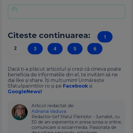
Citeste continuarea:
1
2
3
4
5
6
Dacă ți-a plăcut articolul și crezi că cineva poate
beneficia de informatiile din el, te invităm să ne
dai like și share. Îți mulțumim! Urmărește
Sfatulparintilor.ro și pe
Facebook
și
GoogleNews!
Articol redactat de:
Adriana Vaduva
Redactor-Șef Sfatul Părinților - Jurnalist, cu
30 de ani experienta in presa scrisa si online,
comunicare si social-media. Pasionata de
dezvoltare personala, astrologie,