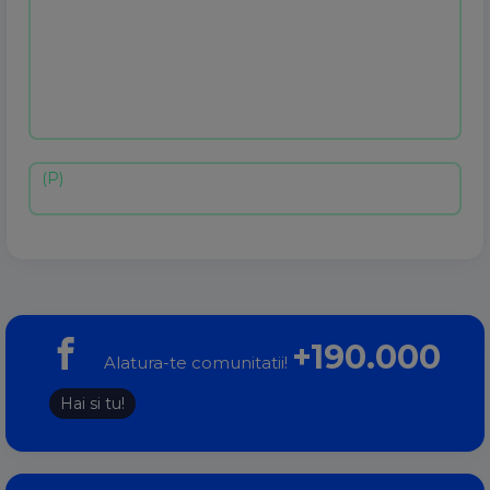
+190.000
Alatura-te comunitatii!
Hai si tu!