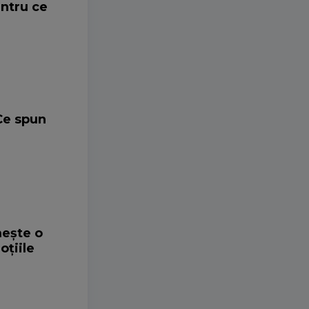
entru ce
Ce spun
mește o
oțiile