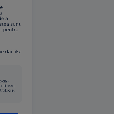
e.
a
de a
estea sunt
ri pentru
ne dai like
ocial-
ntilor.ro,
trologie,