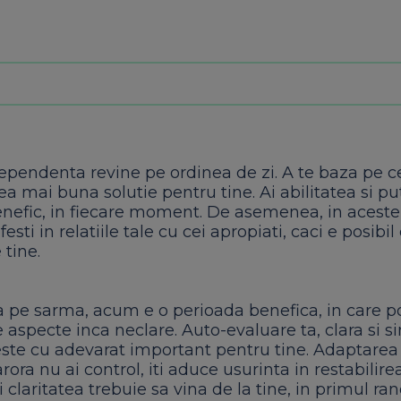
dependenta revine pe ordinea de zi. A te baza pe cei
ea mai buna solutie pentru tine. Ai abilitatea si p
benefic, in fiecare moment. De asemenea, in aceste 
sti in relatiile tale cu cei apropiati, caci e posibil
 tine.
ca pe sarma, acum e o perioada benefica, in care p
aspecte inca neclare. Auto-evaluare ta, clara si si
ce este cu adevarat important pentru tine. Adaptarea
rora nu ai control, iti aduce usurinta in restabilire
 claritatea trebuie sa vina de la tine, in primul ran