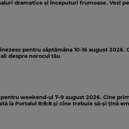
naluri dramatice și începuturi frumoase. Vezi p
hinezesc pentru săptămâna 10-16 august 2026. 
tali despre norocul tău
 pentru weekend-ul 7–9 august 2026. Cine pri
ă la Portalul 8:8:8 și cine trebuie să-și țină em