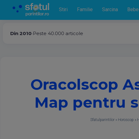
Stiri
Familie
Sarcina
Bebe
Din 2010
•
Peste 40.000 articole
Oracolscop As
Map pentru s
Sfatulparintilor
»
Horoscop
»