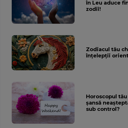
în Leu aduce fi
zodii!
Zodiacul tău c
înțelepții orien
Horoscopul tău
șansă neașteptat
sub control?