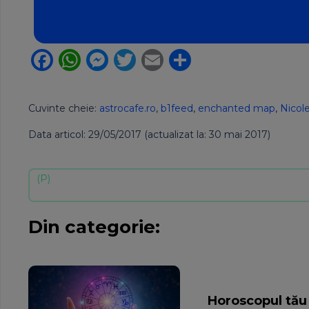
Facebook
WhatsApp
Messenger
Twitter
Email
Partajează
Cuvinte cheie:
astrocafe.ro
,
b1feed
,
enchanted map
,
Nicole
Data articol: 29/05/2017 (actualizat la: 30 mai 2017)
Din categorie:
Horoscopul tău