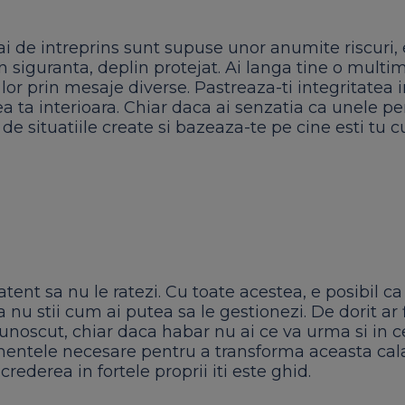
ai de intreprins sunt supuse unor anumite riscuri, 
n siguranta, deplin protejat. Ai langa tine o multi
 lor prin mesaje diverse. Pastreaza-ti integritatea in
erea ta interioara. Chiar daca ai senzatia ca unele p
t de situatiile create si bazeaza-te pe cine esti tu c
i atent sa nu le ratezi. Cu toate acestea, e posibil c
 nu stii cum ai putea sa le gestionezi. De dorit ar f
ecunoscut, chiar daca habar nu ai ce va urma si in c
mentele necesare pentru a transforma aceasta cal
crederea in fortele proprii iti este ghid.