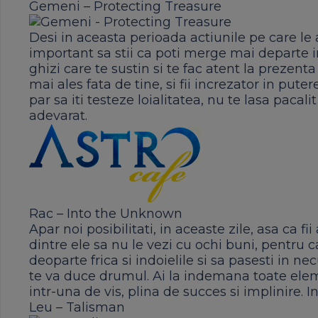
Gemeni – Protecting Treasure
Desi in aceasta perioada actiunile pe care le 
important sa stii ca poti merge mai departe i
ghizi care te sustin si te fac atent la prezenta
mai ales fata de tine, si fii increzator in put
par sa iti testeze loialitatea, nu te lasa pacali
adevarat.
Rac – Into the Unknown
Apar noi posibilitati, in aceaste zile, asa ca fi
dintre ele sa nu le vezi cu ochi buni, pentru ca
deoparte frica si indoielile si sa pasesti in n
te va duce drumul. Ai la indemana toate ele
intr-una de vis, plina de succes si implinire. In
Leu – Talisman