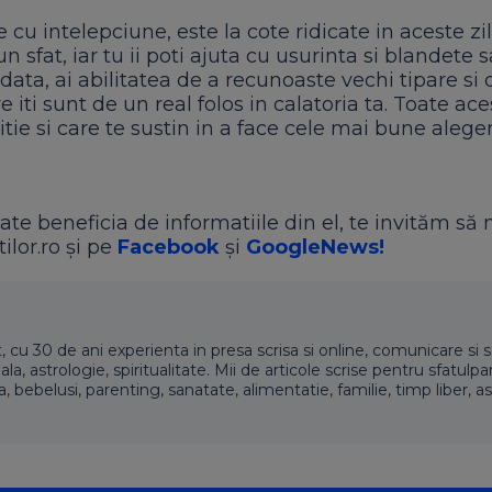
e cu intelepciune, este la cote ridicate in aceste zil
n sfat, iar tu ii poti ajuta cu usurinta si blandete s
data, ai abilitatea de a recunoaste vechi tipare si 
e iti sunt de un real folos in calatoria ta. Toate ac
tie si care te sustin in a face cele mai bune alege
ate beneficia de informatiile din el, te invităm să 
ilor.ro și pe
Facebook
și
GoogleNews!
t, cu 30 de ani experienta in presa scrisa si online, comunicare si s
 astrologie, spiritualitate. Mii de articole scrise pentru sfatulpari
a, bebelusi, parenting, sanatate, alimentatie, familie, timp liber, as