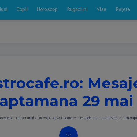
lusi
Copii
Horoscop
Rugaciuni
Vise
Rețete
trocafe.ro: Mesa
aptamana 29 mai –
Horoscop saptamanal
»
Oracolscop Astrocafe.ro: Mesajele Enchanted Map pentru sap