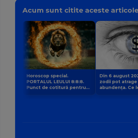
Acum sunt citite aceste articol
Horoscop special.
Din 6 august 20
PORTALUL LEULUI 8:8:8.
zodii pot atrage
Punct de cotitură pentru
abundența. Ce l
zodii? Ce nu mai poate fi
intrarea planetei 
amânat începând din 8
banilor Venus în
august?