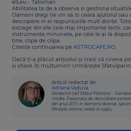
Abilitatea ta de a observa si gestiona situatiil
Oameni dragi tie vin sa iti ceara ajutorul sau u
descopere in ei raspunsurile mult dorite. Toto
extrage din ele cele mai importante lectii, car
instrumente minunate, pe cale le ai la dispozi
tine, clipa de clipa.
Citeste continuarea pe
ASTROCAFE.RO
.
Dacă ți-a plăcut articolul și crezi că cineva po
și share. Îți mulțumim! Urmărește Sfatulparint
Articol redactat de:
Adriana Vaduva
Redactor-Șef Sfatul Părinților - Jurnalis
media. Pasionata de dezvoltare personala,
din anul 2011, in domenii diverse: sarcin
lifestyle, retete, relatii si cuplu.