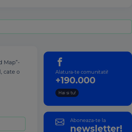
ed Map”-
, cate o
Alatura-te comunitatii!
+190.000
Hai si tu!
Aboneaza-te la
newsletter!