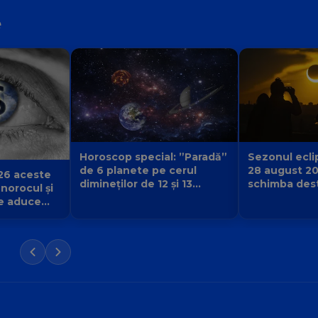
e
Sezonul eclip
Horoscop special: ”Paradă”
28 august 2
de 6 planete pe cerul
26 aceste
schimba desti
dimineților de 12 și 13
 norocul și
urmă și ce v
august 2026. Cine primește
e aduce
începe pentr
semnul că destinul își
iubirii și a
schimbă direcția?
 Balanță?