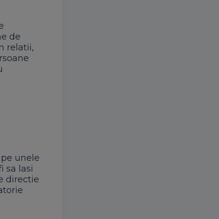
e
me de
 relatii,
ersoane
u
a pe unele
i sa lasi
e directie
atorie