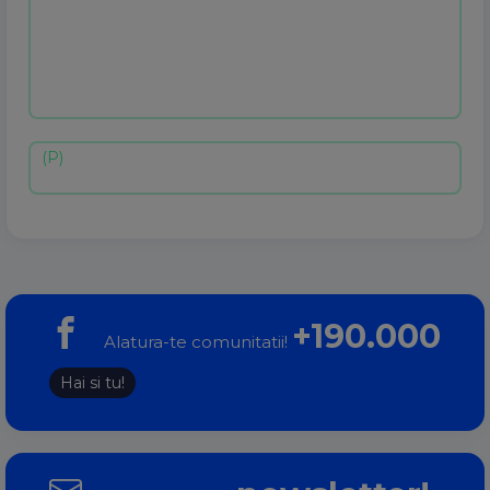
+190.000
Alatura-te comunitatii!
Hai si tu!