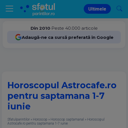
Ultimele
Din 2010
•
Peste 40.000 articole
Adaugă-ne ca sursă preferată în Google
Horoscopul Astrocafe.ro
pentru saptamana 1-7
iunie
Sfatulparintilor
»
Horoscop
»
Horoscop saptamanal
»
Horoscopul
Astrocafe.ro pentru saptamana 1-7 iunie