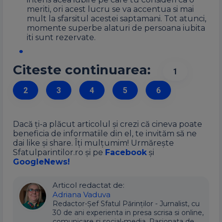
meriti, ori acest lucru se va accentua si mai
mult la sfarsitul acestei saptamani. Tot atunci,
momente superbe alaturi de persoana iubita
iti sunt rezervate.
Citeste continuarea:
1
2
3
4
5
6
Dacă ți-a plăcut articolul și crezi că cineva poate
beneficia de informatiile din el, te invităm să ne
dai like și share. Îți mulțumim! Urmărește
Sfatulparintilor.ro și pe
Facebook
și
GoogleNews!
Articol redactat de:
Adriana Vaduva
Redactor-Șef Sfatul Părinților - Jurnalist, cu
30 de ani experienta in presa scrisa si online,
comunicare si social-media. Pasionata de