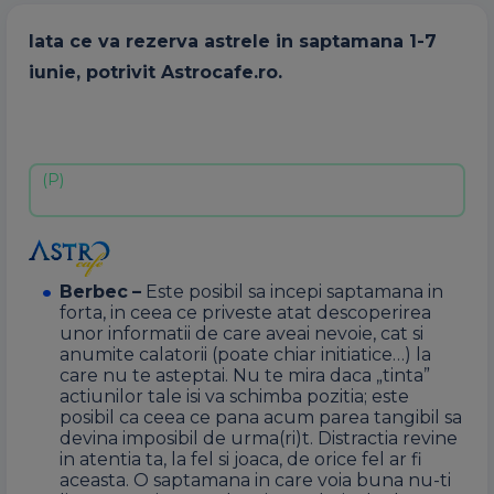
Iata ce va rezerva astrele in saptamana 1-7
iunie, potrivit Astrocafe.ro.
Berbec
–
Este posibil sa incepi saptamana in
forta, in ceea ce priveste atat descoperirea
unor informatii de care aveai nevoie, cat si
anumite calatorii (poate chiar initiatice…) la
care nu te asteptai. Nu te mira daca „tinta”
actiunilor tale isi va schimba pozitia; este
posibil ca ceea ce pana acum parea tangibil sa
devina imposibil de urma(ri)t. Distractia revine
in atentia ta, la fel si joaca, de orice fel ar fi
aceasta. O saptamana in care voia buna nu-ti