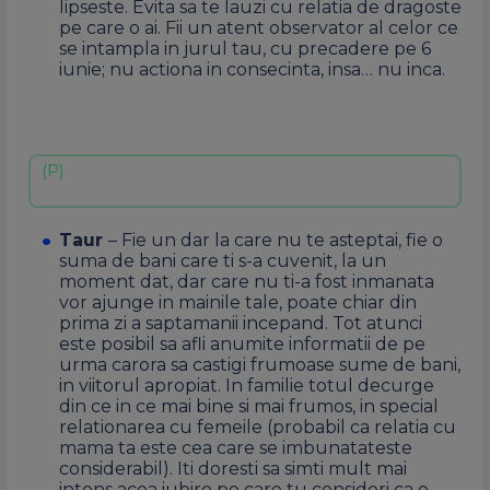
lipseste. Evita sa te lauzi cu relatia de dragoste
pe care o ai. Fii un atent observator al celor ce
se intampla in jurul tau, cu precadere pe 6
iunie; nu actiona in consecinta, insa… nu inca.
Taur
– Fie un dar la care nu te asteptai, fie o
suma de bani care ti s-a cuvenit, la un
moment dat, dar care nu ti-a fost inmanata
vor ajunge in mainile tale, poate chiar din
prima zi a saptamanii incepand. Tot atunci
este posibil sa afli anumite informatii de pe
urma carora sa castigi frumoase sume de bani,
in viitorul apropiat. In familie totul decurge
din ce in ce mai bine si mai frumos, in special
relationarea cu femeile (probabil ca relatia cu
mama ta este cea care se imbunatateste
considerabil). Iti doresti sa simti mult mai
intens acea iubire pe care tu consideri ca o