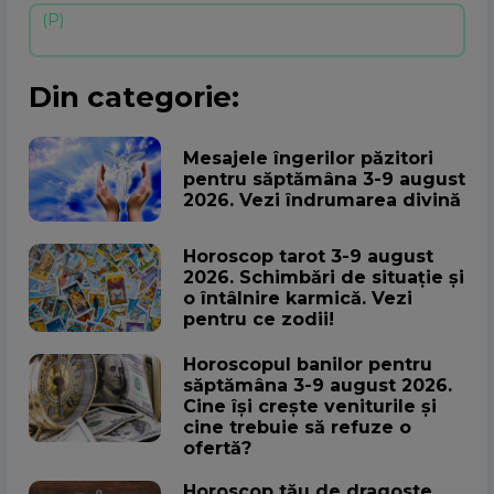
Din categorie:
Mesajele îngerilor păzitori
pentru săptămâna 3-9 august
2026. Vezi îndrumarea divină
Horoscop tarot 3-9 august
2026. Schimbări de situație și
o întâlnire karmică. Vezi
pentru ce zodii!
Horoscopul banilor pentru
săptămâna 3-9 august 2026.
Cine își crește veniturile și
cine trebuie să refuze o
ofertă?
Horoscop tău de dragoste