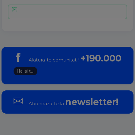
+190.000
Alatura-te comunitatii!
Hai si tu!
newsletter!
Aboneaza-te la