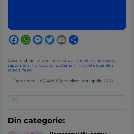
Facebook
WhatsApp
Messenger
Twitter
Email
Partajează
Cuvinte cheie:
b1feed
,
horoscop astrocafe.ro
,
horoscop
saptamanal
,
horoscopul saptamanii
,
Nicoleta Svarlefus
,
special feed
Data articol: 03/04/2017 (actualizat la: 10 aprilie 2017)
Din categorie: