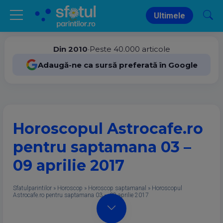
Ultimele
Din 2010
•
Peste 40.000 articole
Adaugă-ne ca sursă preferată în Google
Horoscopul Astrocafe.ro
pentru saptamana 03 –
09 aprilie 2017
Sfatulparintilor
»
Horoscop
»
Horoscop saptamanal
»
Horoscopul
Astrocafe.ro pentru saptamana 03 – 09 aprilie 2017