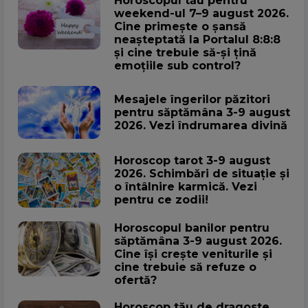
Horoscopul tău pentru
weekend-ul 7–9 august 2026.
Cine primește o șansă
neașteptată la Portalul 8:8:8
și cine trebuie să-și țină
emoțiile sub control?
Mesajele îngerilor păzitori
pentru săptămâna 3-9 august
2026. Vezi îndrumarea divină
Horoscop tarot 3-9 august
2026. Schimbări de situație și
o întâlnire karmică. Vezi
pentru ce zodii!
Horoscopul banilor pentru
săptămâna 3-9 august 2026.
Cine își crește veniturile și
cine trebuie să refuze o
ofertă?
Horoscop tău de dragoste