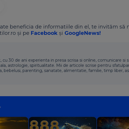
ate beneficia de informatiile din el, te invităm să 
ilor.ro și pe
Facebook
și
GoogleNews!
t, cu 30 de ani experienta in presa scrisa si online, comunicare si s
 astrologie, spiritualitate. Mii de articole scrise pentru sfatulpari
a, bebelusi, parenting, sanatate, alimentatie, familie, timp liber, as
e