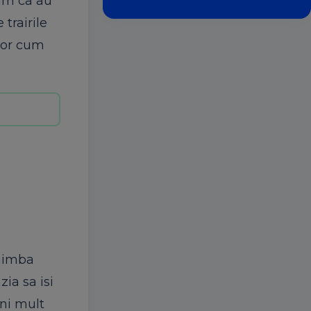
cum ca au
trairile
 lor cum
chimba
ia sa isi
rni mult