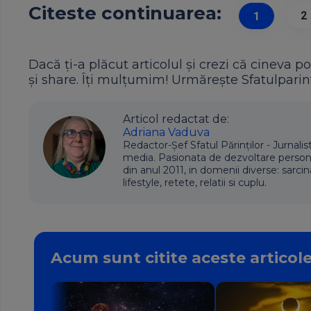
Citeste continuarea:
2
1
Dacă ți-a plăcut articolul și crezi că cineva po
și share. Îți mulțumim! Urmărește Sfatulparint
Articol redactat de:
Adriana Vaduva
Redactor-Șef Sfatul Părinților - Jurnalis
media. Pasionata de dezvoltare personala,
din anul 2011, in domenii diverse: sarcin
lifestyle, retete, relatii si cuplu.
Acum sunt citite aceste articol