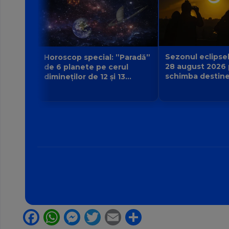
Sezonul eclipsel
Horoscop special: ”Paradă”
28 august 2026
de 6 planete pe cerul
schimba destine.
dimineților de 12 și 13
urmă și ce viață
august 2026. Cine primește
începe pentru z
semnul că destinul își
schimbă direcția?
Facebook
WhatsApp
Messenger
Twitter
Email
Partajează