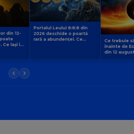
Portalul Leului 8:8:8 din
or din 12-
2026 deschide o poartă
 poate
rară a abundenței. Ce
Ce trebuie să
 Ce lași în
poate manifesta fiecare
înainte de E
 nouă
zodie?
din 12 augus
odia ta?
face loc unei