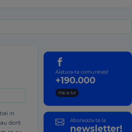
Alatura-te comunitatii!
+190.000
Hai si tu!
iei in
Aboneaza-te la
-au dorit
newsletter!