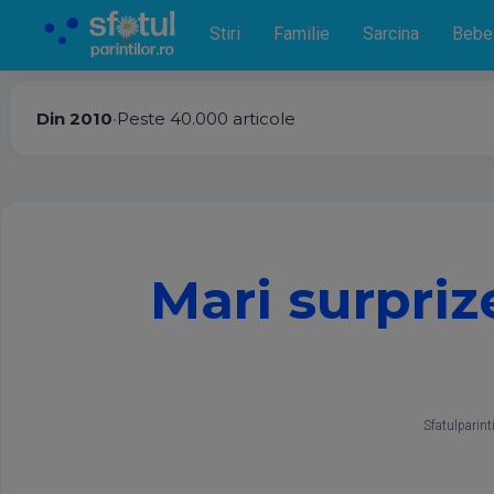
Stiri
Familie
Sarcina
Bebe
Din 2010
•
Peste 40.000 articole
Mari surpriz
Sfatulparinti