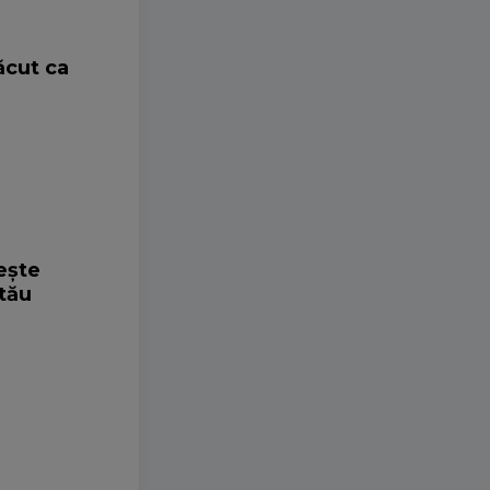
ăcut ca
ește
 tău