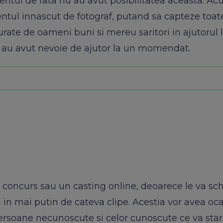
entul de fata nu au avut posibilitatea aceasta. A
entul innascut de fotograf, putand sa capteze toate 
njurate de oameni buni si mereu saritori in ajutorul
 ce au avut nevoie de ajutor la un momendat.
i concurs sau un casting online, deoarece le va s
 in mai putin de cateva clipe. Acestia vor avea ocaz
persoane necunoscute si celor cunoscute ce va sta