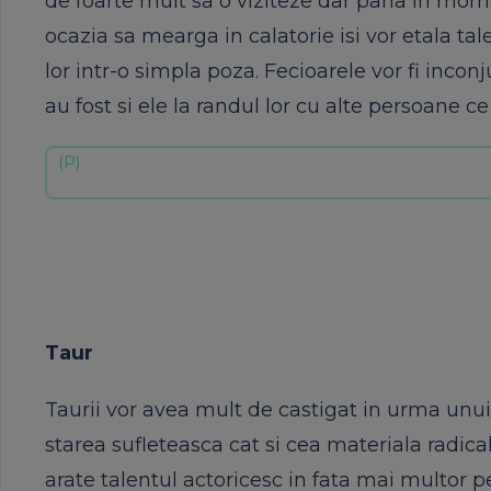
de foarte mult sa o viziteze dar pana in mom
ocazia sa mearga in calatorie isi vor etala tal
lor intr-o simpla poza. Fecioarele vor fi inco
au fost si ele la randul lor cu alte persoane
Taur
Taurii vor avea mult de castigat in urma unu
starea sufleteasca cat si cea materiala radical
arate talentul actoricesc in fata mai multor 