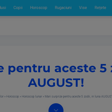
lusi
Copii
Horoscop
Rugaciuni
Vise
Rețete
e pentru aceste 5 z
AUGUST!
lor
»
Horoscop
»
Horoscop lunar
»
Mari surprize pentru aceste 5 zodii, in luna AUGUS