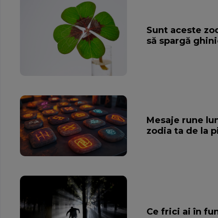
Sunt aceste zod
să spargă ghini
Mesaje rune lu
zodia ta de la p
Ce frici ai în f