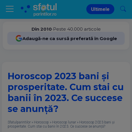
Ultimele
Din 2010
•
Peste 40.000 articole
Adaugă-ne ca sursă preferată în Google
Horoscop 2023 bani și
prosperitate. Cum stai cu
banii în 2023. Ce succese
se anunță?
Sfatulparintilor
»
Horoscop
»
Horoscop lunar
»
Horoscop 2023 bani și
prosperitate. Cum stai cu banii în 2023. Ce succese se anunță?