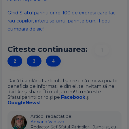
Ghid Sfatulparintilor.ro: 100 de expresii care fac
rau copiilor, interzise unui parinte bun. Il poti
cumpara de aici!
Citeste continuarea:
1
2
3
4
Dacă ți-a plăcut articolul și crezi că cineva poate
beneficia de informatiile din el, te invităm să ne
dai like și share. Îți mulțumim! Urmărește
Sfatulparintilor.ro și pe
Facebook
și
GoogleNews!
Articol redactat de:
Adriana Vaduva
Redactor-Șef Sfatul Părinților - Jurnalist, cu