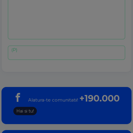
+190.000
Alatura-te comunitatii!
Hai si tu!