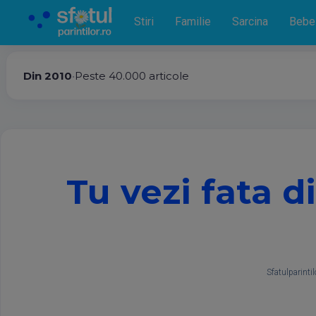
Stiri
Familie
Sarcina
Bebe
Din 2010
•
Peste 40.000 articole
Tu vezi fata d
Sfatulparintil