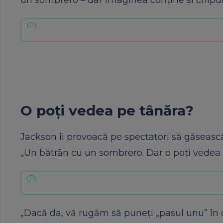
un sombrero – dar imaginea conține și chipul 
O poți vedea pe tânăra?
Jackson îi provoacă pe spectatori să găsească
„Un bătrân cu un sombrero. Dar o poți vedea 
„Dacă da, vă rugăm să puneți „pasul unu” în 