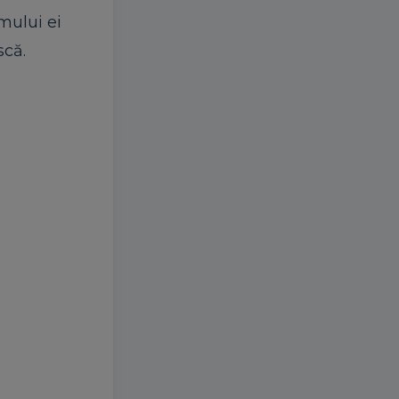
mului ei
scă.