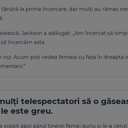
e tânără la prima încercare, dar mulți au rămas n
ă.
găsească, Jackson a adăugat: „Am încercat să simpli
 să încercăm asta.
 în roz. Acum poți vedea femeia cu fața în dreapta 
mentarii.”
 mulți telespectatori să o găse
 le este greu.
vopsit apoi părul tinerei femei auriu și le-a cerut