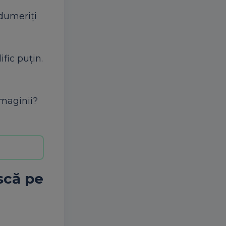
edumeriți
fic puțin.
imaginii?
ască pe