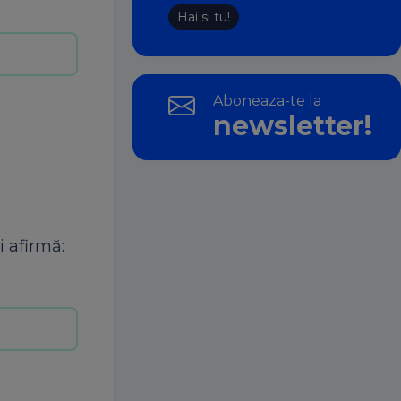
Hai si tu!
Aboneaza-te la
newsletter!
 afirmă: