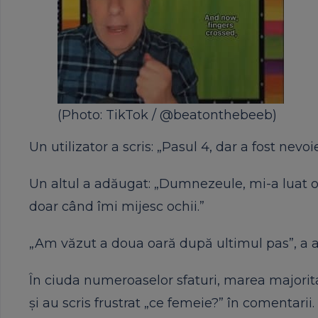
(Photo: TikTok / @beatonthebeeb)
Un utilizator a scris: „Pasul 4, dar a fost nevo
Un altul a adăugat: „Dumnezeule, mi-a luat o 
doar când îmi mijesc ochii.”
„Am văzut a doua oară după ultimul pas”, a a
În ciuda numeroaselor sfaturi, marea majoritat
și au scris frustrat „ce femeie?” în comentarii.