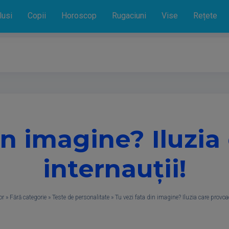
lusi
Copii
Horoscop
Rugaciuni
Vise
Rețete
in imagine? Iluzi
internauții!
or
»
Fără categorie
»
Teste de personalitate
»
Tu vezi fata din imagine? Iluzia care provoa