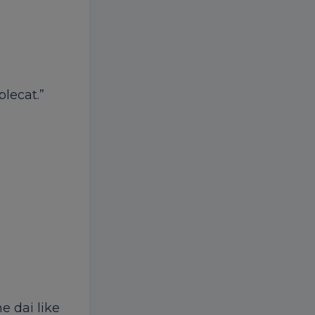
plecat.”
ne dai like