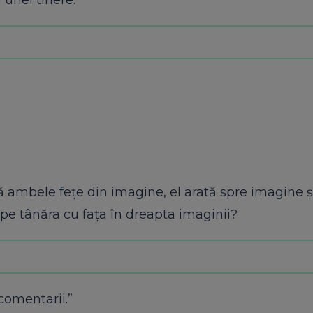
unei tinere.
 ambele fețe din imagine, el arată spre imagine și
pe tânăra cu fața în dreapta imaginii?
comentarii.”