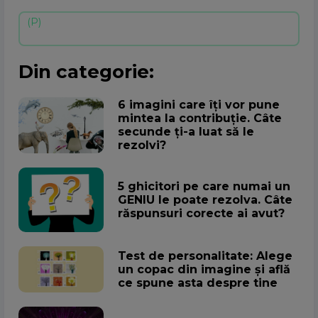
Din categorie:
6 imagini care îți vor pune
mintea la contribuție. Câte
secunde ți-a luat să le
rezolvi?
5 ghicitori pe care numai un
GENIU le poate rezolva. Câte
răspunsuri corecte ai avut?
Test de personalitate: Alege
un copac din imagine și află
ce spune asta despre tine