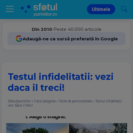
Ultimele
Din 2010
•
Peste 40.000 articole
Adaugă-ne ca sursă preferată în Google
Testul infidelitatii: vezi
daca il treci!
Sfatulparintilor
»
Fără categorie
»
Teste de personalitate
»
Testul infidelitatii:
vezi daca il treci!