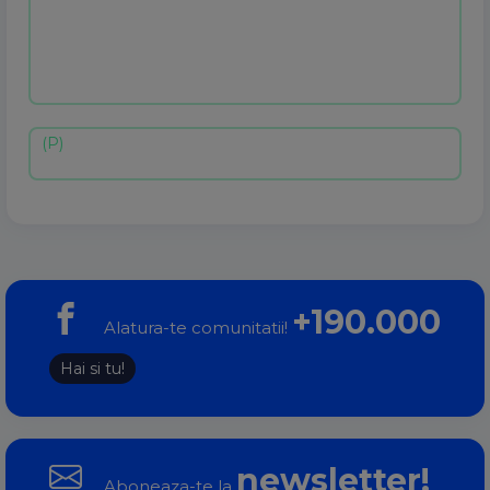
+190.000
Alatura-te comunitatii!
Hai si tu!
newsletter!
Aboneaza-te la